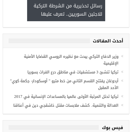
ج الاولية للمنحة التركية
رسائل تحذيرية من الشرطة التركية
Turk
للاجئين السوريين.. تعرف عليها
أحدث المقالات
وزير الدفاع التركي يبحث مع نظيره الروسي القضايا الأمنية
الإقليمية
تركيا تنشئ 3 مستشفيات في مناطق درع الفرات بسوريا
أردوغان يفتتح القسم الثاني من خط مترو ” أوسكودار- جكمة كوي”
الأحد المقبل
تركيا تحتل المرتبة الأولى عالميا بالمساعدات الإنسانية في 2017
العدالة والتنمية.. كشف ملابسات مقتل خاشقجي دين في أعناقنا
فيس بوك