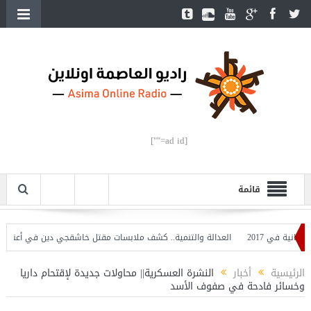
[ad id=""]
قائمة
 في 2017
العدالة والتنمية.. كشف ملابسات مقتل خاشقجي دين في أعناقنا
ه
الرئيسية
أخبار
النشرة العسكرية|| محاولات جديدة لإقتحام داريا
وخسائر فادحة في صفوف الأسد