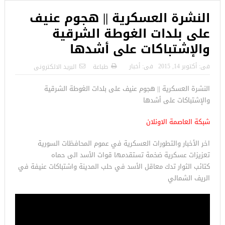
النشرة العسكرية || هجوم عنيف
على بلدات الغوطة الشرقية
والإشتباكات على أشدها
فى:
أكتوبر 14, 2015
فى:
أخبار
طباعة
البريد الالكترونى
النشرة العسكرية || هجوم عنيف على بلدات الغوطة الشرقية
والإشتباكات على أشدها
شبكة العاصمة الاونلان
اخر الأخبار والتطورات العسكرية في عموم المحافظات السورية
تعزيزات عسكرية ضخمة تستقدمها قوات الأسد الى حماه
كتائب الثوار تدك معاقل الأسد في حلب المدينة واشتباكات عنيفة في
الريف الشمالي