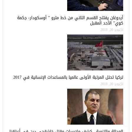
أردوغان يفتتح القسم الثاني من خط مترو ” أوسكودار- جكمة
كوي” الأحد المقبل
أكتوبر 20, 2018
تركيا تحتل المرتبة الأولى عالميا بالمساعدات الإنسانية في 2017
أكتوبر 20, 2018
العدالة والتنمية.. كشف ملابسات مقتل خاشقجي دين في أعناقنا