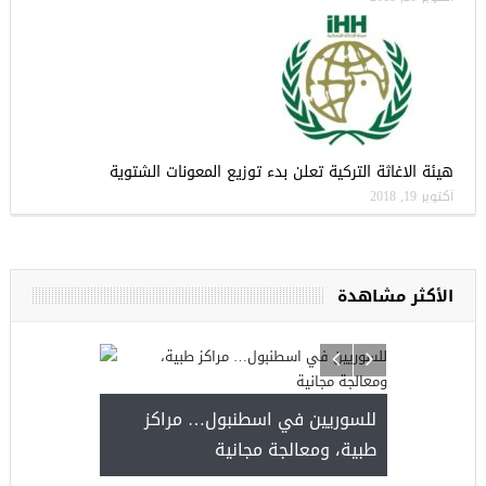
هيئة الاغاثة التركية تعلن بدء توزيع المعونات الشتوية
أكتوبر 19, 2018
الأكثر مشاهدة
للسوريين في اسطنبول… مراكز
صدور النتائج 
طبية، ومعالجة مجانية
kiye burslari