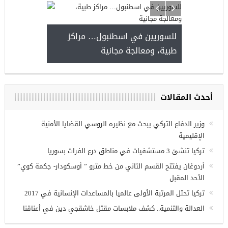
للسوريين في اسطنبول… مراكز
طبية، ومعالجة مجانية
ة فرص عمل للسوريين في
نتاب
أحدث المقالات
وزير الدفاع التركي يبحث مع نظيره الروسي القضايا الأمنية
الإقليمية
تركيا تنشئ 3 مستشفيات في مناطق درع الفرات بسوريا
أردوغان يفتتح القسم الثاني من خط مترو ” أوسكودار- جكمة كوي”
الأحد المقبل
تركيا تحتل المرتبة الأولى عالميا بالمساعدات الإنسانية في 2017
العدالة والتنمية.. كشف ملابسات مقتل خاشقجي دين في أعناقنا