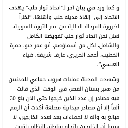
و كما ورد في بيان آخر لـ”اتحاد ثوار حلب” يهدف
الاتحاد إلى إنقاذ مدينة حلب وأهلها، “نظراً
لضرورة المرحلة الحالية من عمر الثورة السورية،
نعلن نحن اتحاد ثوار حلب تفويضنا الكامل
والشامل، لكل من أسماؤهم، أبو عمر حبو، حمزة
الخطيب، أحمد الحريري، عارف شريفة، ضياء
العبسي”.
وشهدت المدينة عمليات هروب جماعي للمدنيين
من معبر بستان القصر، في الوقت الذي قالت
فيه مصادر إن عدد الذين خرجوا حتى الآن بلغ 30
ألفاً إلا أن مصادر ميدانية مطلعة أكدت أن الرقم
مبالغ به وأنه لا احصاءات بعد لعدد الخارجين، لا
سيما أن الخارجين باتجاه مناطق النظام يلقون