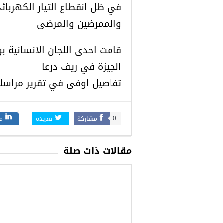
في ظل انقطاع التيار الكهربائي
والممرضين والمرضى
قامت احدى اللجان الانسانية
الجيزة في ريف درعا
تفاصيل اوفى في تقرير مراسلنا
مشاركة
تغريدة
م
0
مقالات ذات صلة