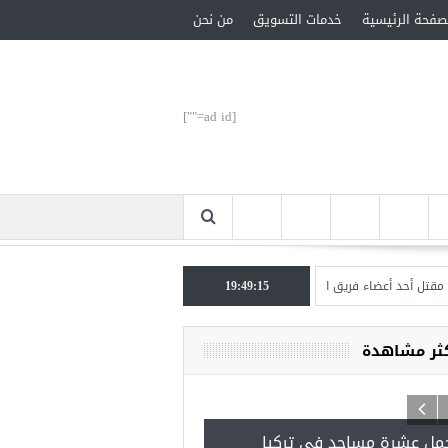
صفحة الرئيسية
خدمات التسويق
من نحن
[ad id=""]
أحد أعضاء فريق اغتيال خاشقجي
19:49:15
كثر مشاهدة
مل عشرة مساجد في تركيا