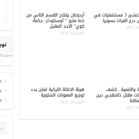
تركيا تنشئ 3 مستشفيات في
أردوغان يفتتح القسم الثاني من
درع الفرات بسوريا
خط مترو ” أوسكودار- جكمة
كوي” الأحد المقبل
أكتوبر 20, 2018
توي
I's keys
ا
ة والتنمية.. كشف
هيئة الاغاثة التركية تعلن بدء
خ
ات مقتل خاشقجي دين
توزيع المعونات الشتوية
م
اقنا
أكتوبر 19, 2018