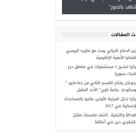
اهد بالصور”
ث المقالات
مجموعة فرص عمل للسوريين
غازي عنتاب
زير الدفاع التركي يبحث مع نظيره الروسي
لقضايا الأمنية الإقليمية
تركيا تنشئ 3 مستشفيات في مناطق درع
لفرات بسوريا
ردوغان يفتتح القسم الثاني من خط مترو ”
وسكودار- جكمة كوي” الأحد المقبل
ركيا تحتل المرتبة الأولى عالميا بالمساعدات
إنسانية في 2017
لعدالة والتنمية.. كشف ملابسات مقتل
اشقجي دين في أعناقنا