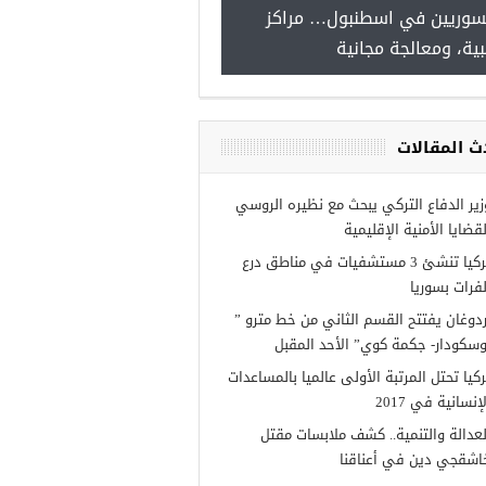
سوريين في اسطنبول… مراكز
صدور النتائج الاولية للمنحة ا
ية، ومعالجة مجانية
Turkiye burslari
ث المقالات
زير الدفاع التركي يبحث مع نظيره الروسي
لقضايا الأمنية الإقليمية
تركيا تنشئ 3 مستشفيات في مناطق درع
لفرات بسوريا
ردوغان يفتتح القسم الثاني من خط مترو ”
وسكودار- جكمة كوي” الأحد المقبل
ركيا تحتل المرتبة الأولى عالميا بالمساعدات
إنسانية في 2017
لعدالة والتنمية.. كشف ملابسات مقتل
اشقجي دين في أعناقنا