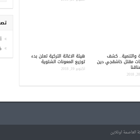
تصن
أخ
ف
ة والتنمية.. كشف
هيئة الاغاثة التركية تعلن بدء
ات مقتل خاشقجي دين
توزيع المعونات الشتوية
اقنا
أكتوبر 19, 2018
 العاصمة اونلاين