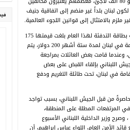
وعرسال خصوصاً، حيث يوجد نحو 80 ألف لاجئ، معظمهم يعتبرون مخالفين
لكون لبنان بلداً غير منضم إلى اتفاقية جنيف
فيس
ر ملزم بالامتثال إلى قوانين اللجوء العالمية.
وقالت مصادر إعلامية إن قيمة بطاقة التدفئة لهذا العام بلغت قيمتها 175
دولار ، وتبلغ قيمة رسوم الإقامة في لبنان لمدة ستة أشهر 200 دولار، يتم
ى، وعندما قامت بعض العائلات بمراجعة
يش اللبناني بإلقاء القبض على بعض
قامة في لبنان، تحت طائلة التغريم ودفع
اصرةً من قبل الجيش اللبناني، بسبب تواجد
ي المرتفعات المطلة على المنطقة،
صرح وزير الداخلية اللبناني الأسبوع
ئد الأمن العام، اللواء عباس إبراهيم، أن