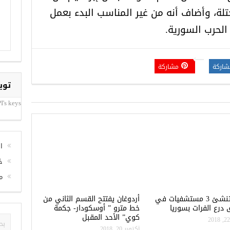
ة، وأضاف أنه من غير المناسب البدء بعمل
الحرب السورية.
شاركة
مشاركة
توي
I's keys
ا
خ
م
تركيا تنشئ 3 مستشفيات في
أردوغان يفتتح القسم الثاني من
درع الفرات بسوريا
خط مترو ” أوسكودار- جكمة
كوي” الأحد المقبل
أكتوبر 20, 2018