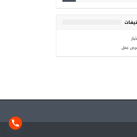
يفات
بار
رص عمل