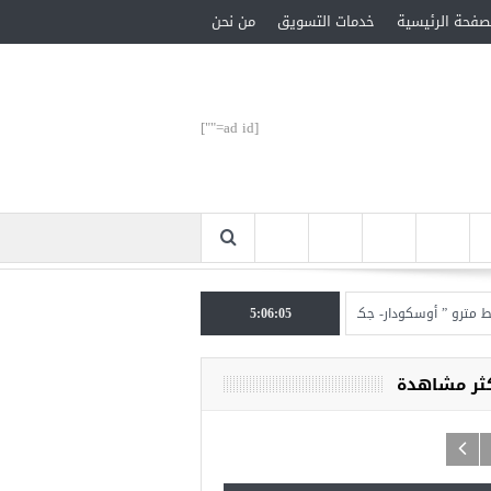
صفحة الرئيسية
خدمات التسويق
من نحن
[ad id=""]
 ” أوسكودار- جكمة كوي” الأحد المقبل
5:06:06
تركيا تحتل المرتبة الأولى عالميا بالمساعدات ا
كثر مشاهدة