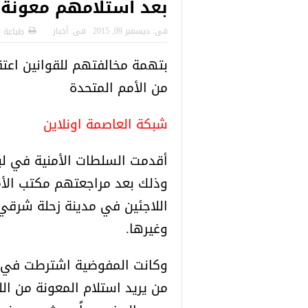
بعد استلامهم معونة م
 التركية
رسائل تحذيرية من الشرطة التركية
“شاهد بالصور
للاجئين السوريين.. تعرف عليها
فى:
ديسمبر 09, 2015
فى:
أخبار
طباعة
بتهمة مخالفتهم للقوانين اعتق
من الأمم المتحدة
شبكة العاصمة اونلاين
أقدمت السلطات الأمنية في لبن
وذلك بعد مراجعتهم مكتب الأ
اللاجئين في مدينة زحلة شرقي 
وغيرها.
وكانت المفوضية اشترطت في و
من يريد استلام المعونة من الل