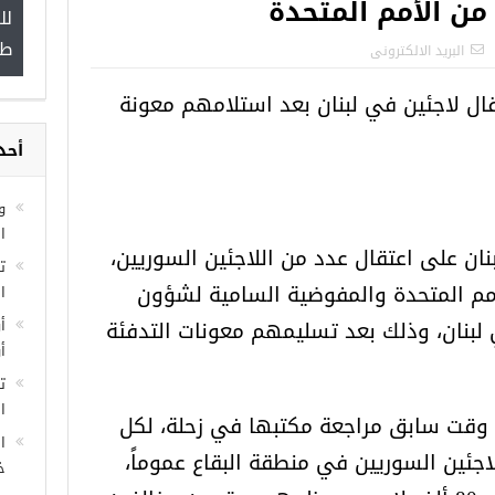
ن الأمم المتحدة
لل
”
طب
البريد الالكترونى
ال لاجئين في لبنان بعد استلامهم معونة
أحد
مجموعة فرص عمل للسوريين في
غازي عنتاب
و
ا
ان على اعتقال عدد من اللاجئين السوريين،
مم المتحدة والمفوضية السامية لشؤون
ا
لبنان، وذلك بعد تسليمهم معونات التدفئة
أ
أ
ت
ال
قت سابق مراجعة مكتبها في زحلة، لكل
ا
اجئين السوريين في منطقة البقاع عموماً،
خ