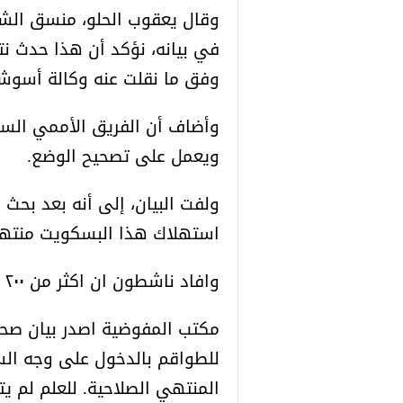
وقال يعقوب الحلو، منسق الشؤو
في بيانه، نؤكد أن هذا حدث نت
وفق ما نقلت عنه وكالة أسوش
وأضاف أن الفريق الأممي السو
ويعمل على تصحيح الوضع.
ولفت البيان، إلى أنه بعد بحث 
استهلاك هذا البسكويت منتهي
وافاد ناشطون ان اكثر من ٢٠٠ حالة اسهال واستفراغ في مضايا.
مكتب المفوضية اصدر بيان صحف
للطواقم بالدخول على وجه الس
المنتهي الصلاحية. للعلم لم ي