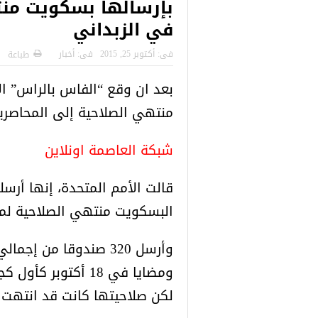
بإرسالها بسكويت منت
 التركية
رسائل تحذيرية من الشرطة التركية
“شاهد بالصور
في الزبداني
للاجئين السوريين.. تعرف عليها
فى:
أكتوبر 25, 2015
فى:
أخبار
طباعة
بعد ان وقع “الفاس بالراس” ا
منتهي الصلاحية إلى المحاصري
شبكة العاصمة اونلاين
قالت الأمم المتحدة، إنها أرس
البسكويت منتهي الصلاحية لم
ومضايا في 18 أكتو
لكن صلاحيتها كانت قد انتهت 