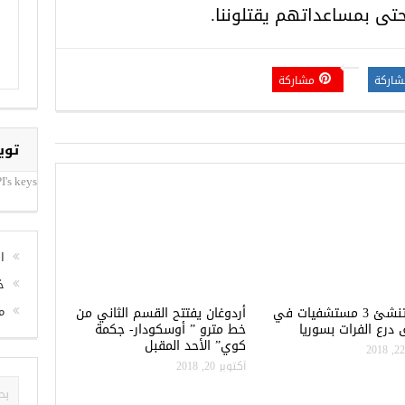
ى بمساعداتهم يقتلوننا.
شاركة
مشاركة
توي
I's keys
ا
خ
م
تركيا تنشئ 3 مستشفيات في
أردوغان يفتتح القسم الثاني من
درع الفرات بسوريا
خط مترو ” أوسكودار- جكمة
كوي” الأحد المقبل
أكتوبر 20, 2018