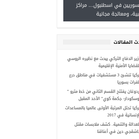
سوريين في اسطنبول… مراكز
صدور النتائج الاولية للمنحة ا
ية، ومعالجة مجانية
Turkiye burslari
ث المقالات
زير الدفاع التركي يبحث مع نظيره الروسي
لقضايا الأمنية الإقليمية
تركيا تنشئ 3 مستشفيات في مناطق درع
لفرات بسوريا
ردوغان يفتتح القسم الثاني من خط مترو ”
وسكودار- جكمة كوي” الأحد المقبل
ركيا تحتل المرتبة الأولى عالميا بالمساعدات
إنسانية في 2017
لعدالة والتنمية.. كشف ملابسات مقتل
اشقجي دين في أعناقنا