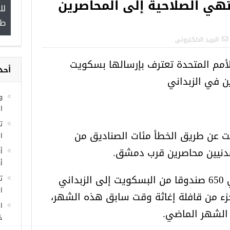
هي الصلاحية إلى المحاصرين
لل
”
طب
البريد الالكترونى
لأمم المتحدة تعترف بإرسالها بسكويت
أحد
مجموعة فرص عمل للسوريين في
ن في الزبداني
غازي عنتاب
و
ا
لت عن طريق الخطأ مئات الصناديق من
ا
دنيين محاصرين قرب دمشق.
أ
أ
وأرسل 320 صندوقا من إجمالي 650 صندوقا من البسكويت إلى الزبداني
ت
ال
بر كأول كجزء من قافلة إغاثة وقت سابق هذه الشهر،
ا
الشهر الماضي.
خ