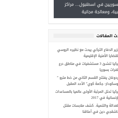
سوريين في اسطنبول… مراكز
صدور النتائج الاولية للمنحة ا
ية، ومعالجة مجانية
Turkiye burslari
ث المقالات
زير الدفاع التركي يبحث مع نظيره الروسي
لقضايا الأمنية الإقليمية
تركيا تنشئ 3 مستشفيات في مناطق درع
لفرات بسوريا
ردوغان يفتتح القسم الثاني من خط مترو ”
وسكودار- جكمة كوي” الأحد المقبل
ركيا تحتل المرتبة الأولى عالميا بالمساعدات
إنسانية في 2017
لعدالة والتنمية.. كشف ملابسات مقتل
اشقجي دين في أعناقنا