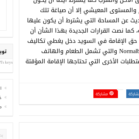
المستوى المعيشي إلا أن صياغة تلك
ديث عن المساحة التي يشترط أن يكون عليها
كما نصت القرارات الجديدة بهذا الشأن أن
ق الإقامة في السويد دخل يغطي تكاليف
السكن والحياة اليوميةNormalbeloppet والتي تشمل الطعام والهاتف
توي
متطلبات الأخرى التي تحتاجها الإقامة المؤقتة
I's keys
ا
شاركة
مشاركة
خ
م