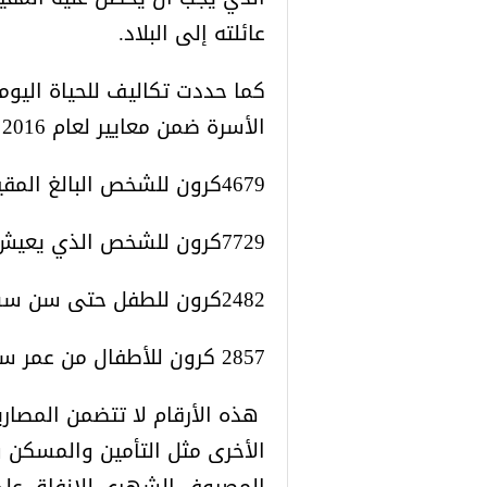
عائلته إلى البلاد.
كما حددت تكاليف للحياة اليوم
الأسرة ضمن معايير لعام 2016 وذلك بالشكل التالي:
4679كرون للشخص البالغ المقيم وحده
7729كرون للشخص الذي يعيش مع شريك مثل زوج ،زوجة، أو السامبو.
2482كرون للطفل حتى سن ست أعوام.
2857 كرون للأطفال من عمر سبعة أعوام فما فوق.
هذه الأرقام لا تتضمن المصار
الأخرى مثل التأمين والمسكن و
المصروف الشهري للإنفاق على