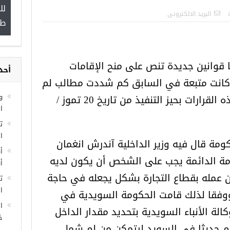
لل
”
البريد الالكترونى
طب
قوانين جديدة تنص على منح الإقامات
أحد
مجموعة فرص عمل للسوريين في
ي كانت متبعة في السابق كم شددت مطالب لم
غازي عنتاب
و
الشمل للعائلات بحيث دخلت هذه القرارات بحيز التنفيذ من تاريخ 20 تموز /
ا
ا
مة قال فيه وزير الداخلية آندرش انغمان
أ
امة الدائمة يجب على الشخص أن يكون لديه
أ
 عمله بقطاع التجارة بشكل يجعله في حاجة
ت
ال
وفقا لذلك قامت الحكومة السويدية في
ا
لة الأنباء السويدية بتحديد مقدار الداخل
خ
م حديثا في السويد ليتمكن من لم شمل