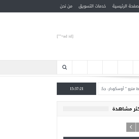
صفحة الرئيسية
خدمات التسويق
من نحن
[ad id=""]
 ” أوسكودار- جكمة كوي” الأحد المقبل
15:37:22
تركيا تحتل المرتبة الأولى عالميا بالمساعدات ال
كثر مشاهدة