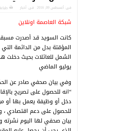
 التركية
رسائل تحذيرية من الشرطة التركية
“شاهد بالصور
فى:
أغسطس 09, 2016
فى:
أخبار
طباعة
للاجئين السوريين.. تعرف عليها
شبكة العاصمة اونلاين
كانت السويد قد أصدرت مسبقا 
المؤقتة بدل من الدائمة الت
يوليو الماضي
وفي بيان صحفي صادر عن الحكو
“انه للحصول على تصريح بالإق
دخل أو وظيفة يعمل بها أو من
للحصول على دعم اقتصادي ، و
بيان صحفي لها اليوم نشرته وكا
الذي يجب أن يحصل عليه المقي