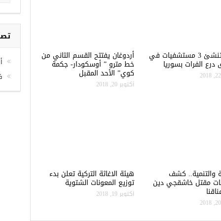
تصن
تركيا تنشئ 3 مستشفيات في
أردوغان يفتتح القسم الثاني من
أخ
درع الفرات بسوريا
خط مترو ” أوسكودار- جكمة
كوي” الأحد المقبل
ف
أكتوبر 20, 2018
ة والتنمية.. كشف
هيئة الاغاثة التركية تعلن بدء
ات مقتل خاشقجي دين
توزيع المعونات الشتوية
اقنا
أكتوبر 19, 2018