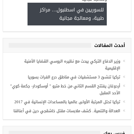
للسوريين في اسطنبول… 
طبية، ومعالجة مجانية
مجموعة فرص عمل للسوريين في
غازي عنتاب
أحدث المقالات
وزير الدفاع التركي يبحث مع نظيره الروسي القضايا الأمنية
الإقليمية
تركيا تنشئ 3 مستشفيات في مناطق درع الفرات بسوريا
أردوغان يفتتح القسم الثاني من خط مترو ” أوسكودار- جكمة كوي”
الأحد المقبل
تركيا تحتل المرتبة الأولى عالميا بالمساعدات الإنسانية في 2017
العدالة والتنمية.. كشف ملابسات مقتل خاشقجي دين في أعناقنا