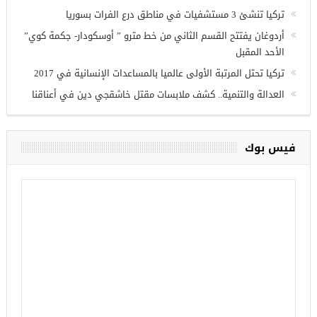
وزير الدفاع التركي يبحث مع نظيره الروسي القضايا الأمنية
الإقليمية
تركيا تنشئ 3 مستشفيات في مناطق درع الفرات بسوريا
أردوغان يفتتح القسم الثاني من خط مترو ” أوسكودار- جكمة كوي”
الأحد المقبل
تركيا تحتل المرتبة الأولى عالميا بالمساعدات الإنسانية في 2017
العدالة والتنمية.. كشف ملابسات مقتل خاشقجي دين في أعناقنا
فيس بوك