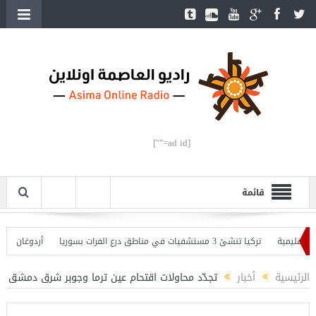
[ad id=""]
قائمة
يمية
تركيا تنشئ 3 مستشفيات في مناطق درع الفرات بسوريا
أردوغان يفتتح الق
دوغان يحذّر
الرئيسية
أخبار
تجدّد محاولات اقتحام عين ترما وجوبر شرق دمشق