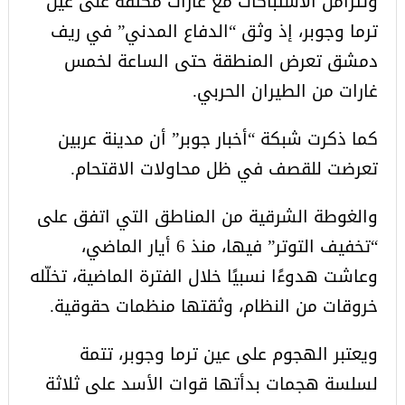
وتتزامن الاشتباكات مع غارات مكثفة على عين
ترما وجوبر، إذ وثق “الدفاع المدني” في ريف
دمشق تعرض المنطقة حتى الساعة لخمس
غارات من الطيران الحربي.
كما ذكرت شبكة “أخبار جوبر” أن مدينة عربين
تعرضت للقصف في ظل محاولات الاقتحام.
والغوطة الشرقية من المناطق التي اتفق على
“تخفيف التوتر” فيها، منذ 6 أيار الماضي،
وعاشت هدوءًا نسبيًا خلال الفترة الماضية، تخلّله
خروقات من النظام، وثقتها منظمات حقوقية.
ويعتبر الهجوم على عين ترما وجوبر، تتمة
لسلسة هجمات بدأتها قوات الأسد على ثلاثة