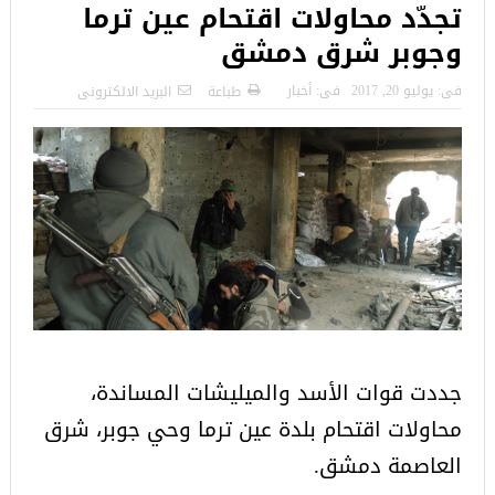
تجدّد محاولات اقتحام عين ترما
وجوبر شرق دمشق
فى:
يوليو 20, 2017
فى:
أخبار
طباعة
البريد الالكترونى
جددت قوات الأسد والميليشات المساندة،
محاولات اقتحام بلدة عين ترما وحي جوبر، شرق
العاصمة دمشق.