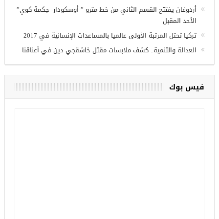
وزير الدفاع التركي يبحث مع نظيره الروسي القضايا الأمنية
الإقليمية
تركيا تنشئ 3 مستشفيات في مناطق درع الفرات بسوريا
أردوغان يفتتح القسم الثاني من خط مترو ” أوسكودار- جكمة كوي”
الأحد المقبل
تركيا تحتل المرتبة الأولى عالميا بالمساعدات الإنسانية في 2017
العدالة والتنمية.. كشف ملابسات مقتل خاشقجي دين في أعناقنا
فيس بوك