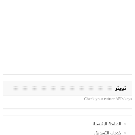
تويتر
Check your twitter API's keys