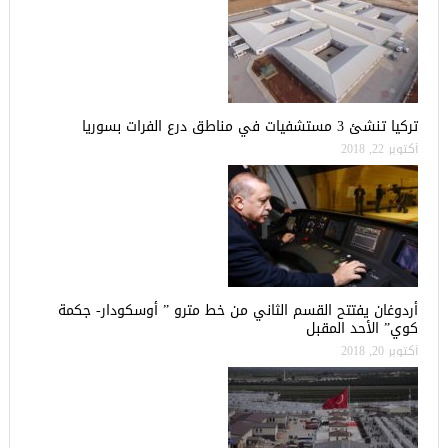
تركيا تنشئ 3 مستشفيات في مناطق درع الفرات بسوريا
أكتوبر 22, 2018
أردوغان يفتتح القسم الثاني من خط مترو ” أوسكودار- جكمة
كوي” الأحد المقبل
أكتوبر 20, 2018