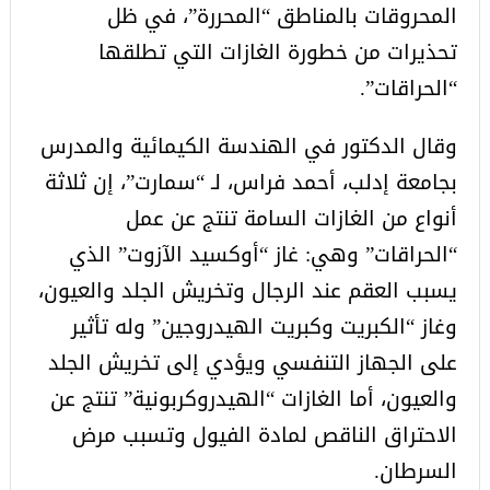
المحروقات بالمناطق “المحررة”، في ظل
تحذيرات من خطورة الغازات التي تطلقها
“الحراقات”.
وقال الدكتور في الهندسة الكيمائية والمدرس
بجامعة إدلب، أحمد فراس، لـ “سمارت”، إن ثلاثة
أنواع من الغازات السامة تنتج عن عمل
“الحراقات” وهي: غاز “أوكسيد الآزوت” الذي
يسبب العقم عند الرجال وتخريش الجلد والعيون،
وغاز “الكبريت وكبريت الهيدروجين” وله تأثير
على الجهاز التنفسي ويؤدي إلى تخريش الجلد
والعيون، أما الغازات “الهيدروكربونية” تنتج عن
الاحتراق الناقص لمادة الفيول وتسبب مرض
السرطان.