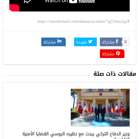
https://soundcloud.com/damascus-radio/7g22ttnz2gc8
مشاركة
تغريدة
مشاركة
0
مشاركة
مقالات ذات صلة
وزير الدفاع التركي يبحث مع نظيره الروسي القضايا الأمنية