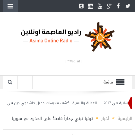
[ad id=""]
قائمة
نية في 2017
العدالة والتنمية.. كشف ملابسات مقتل خاشقجي دين في أعناقنا
الرئيسية
أخبار
تركيا تبني جداراً فاصلاً على الحدود مع سوريا