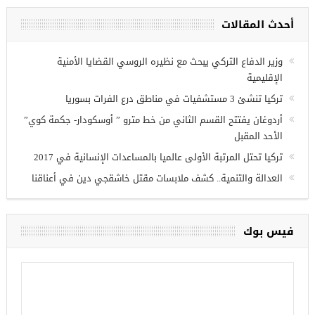
ة فرص عمل للسوريين في
نتاب
أحدث المقالات
وزير الدفاع التركي يبحث مع نظيره الروسي القضايا الأمنية
الإقليمية
تركيا تنشئ 3 مستشفيات في مناطق درع الفرات بسوريا
أردوغان يفتتح القسم الثاني من خط مترو ” أوسكودار- جكمة كوي”
الأحد المقبل
تركيا تحتل المرتبة الأولى عالميا بالمساعدات الإنسانية في 2017
العدالة والتنمية.. كشف ملابسات مقتل خاشقجي دين في أعناقنا
فيس بوك