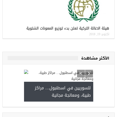
هيئة الاغاثة التركية تعلن بدء توزيع المعونات الشتوية
أكتوبر 19, 2018
الأكثر مشاهدة
للسوريين في اسطنبول… مراكز
صدور النتائج 
طبية، ومعالجة مجانية
kiye burslari