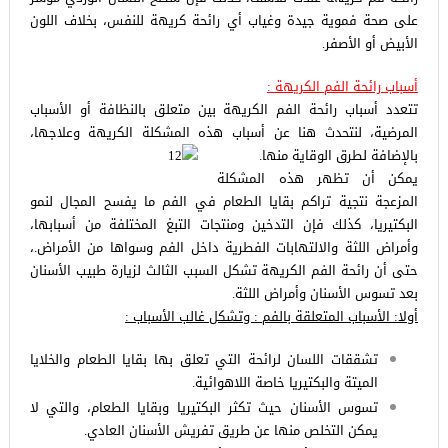
على صحة فموية جيدة وغياب أي رائحة كريهة للنفس، بخلاف اللون
الأبيض أو الأصفر.
أسباب رائحة الفم الكريهة :
تتعدد أسباب رائحة الفم الكريهة بين متعلق بالنظافة أو الأسباب
المرضية، لنتحدث هنا عن أسباب هذه المشكلة الكريهة وعلاجها،
بالإضافة لطرق الوقاية منها.
يمكن أن تظهر هذه المشكلة
المزعجة نتجية تراكم بقايا الطعام في الفم ما يفسح المجال لنمو
البكتيريا، كذلك فإن التدخين ومنتجات التبغ المختلفة من أسبابها،
وأمراض اللثة والالتهابات الفطرية داخل الفم وسواها من الأمراض.،
حتى أن رائحة الفم الكريهة تشكل السبب الثالث لزيارة طبيب الأسنان
بعد تسوس الأسنان وأمراض اللثة.
أولا: الأسباب المتعلقة بالفم : وتشكل غالب الأسباب :
تشققات اللسان لرائحة التي تعلق بها بقايا الطعام والخلايا
الميتة والبكتيريا خاصة اللاهوائية.
تسوس الأسنان حيث تكثر البكتيريا وبقايا الطعام، والتي لا
يمكن التخلص منها عن طريق تفريش الأسنان العادي.