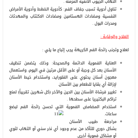
التهاب الجيوب الأنفية المزمنة .
تناول أدوية تسبب جفاف الفم: كأدوية الضغط وأدوية الأمراض
النفسية ومضادات الهستامين ومضادات الاكتئاب والمهدئات
ومدرات البول .
العلاج والوقاية :
لعلاج وتجنب رائحة الفم الكريهة يجب إتباع ما يلي :
العناية الفموية الدائمة والصحيحة: وذلك يتضمن تنظيف
الأسنان بعد كل وجبة أو على الأقل مرتين في اليوم، واستعمال
معجون أسنان يحتوي على الفلورايد، واستخدام خيط الأسنان
لإزالة أي بقايا للطعام بين الأسنان.
تغيير فرشاة الأسنان بين الحين والآخر (كل شهرين تقريباً) لمنع
تراكم البكتيريا على سطحها .
استخدام المضامض الفموية التي تحسن رائحة الفم لبضع
ساعات.
مراجعة طبيب الأسنان
بشكل دوري للتأكد من عدم وجود أي نخر سني أو التهاب لثوي
أو مشاكل فموية أخرى.