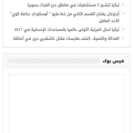
وزير الدفاع التركي يبحث مع نظيره الروسي القضايا الأمنية
الإقليمية
تركيا تنشئ 3 مستشفيات في مناطق درع الفرات بسوريا
أردوغان يفتتح القسم الثاني من خط مترو ” أوسكودار- جكمة كوي”
الأحد المقبل
تركيا تحتل المرتبة الأولى عالميا بالمساعدات الإنسانية في 2017
العدالة والتنمية.. كشف ملابسات مقتل خاشقجي دين في أعناقنا
فيس بوك