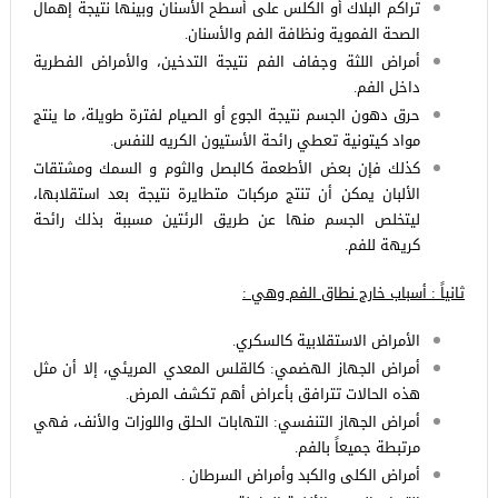
تراكم البلاك أو الكلس على أسطح الأسنان وبينها نتيجة إهمال
الصحة الفموية ونظافة الفم والأسنان.
أمراض اللثة وجفاف الفم نتيجة التدخين، والأمراض الفطرية
داخل الفم.
حرق دهون الجسم نتيجة الجوع أو الصيام لفترة طويلة، ما ينتج
مواد كيتونية تعطي رائحة الأستيون الكريه للنفس.
كذلك فإن بعض الأطعمة كالبصل والثوم و السمك ومشتقات
الألبان يمكن أن تنتج مركبات متطايرة نتيجة بعد استقلابها،
ليتخلص الجسم منها عن طريق الرئتين مسببة بذلك رائحة
كريهة للفم.
ثانياً : أسباب خارج نطاق الفم وهي :
الأمراض الاستقلابية كالسكري.
أمراض الجهاز الهضمي: كالقلس المعدي المريئي، إلا أن مثل
هذه الحالات تترافق بأعراض أهم تكشف المرض.
أمراض الجهاز التنفسي: التهابات الحلق واللوزات والأنف، فهي
مرتبطة جميعاً بالفم.
أمراض الكلى والكبد وأمراض السرطان .