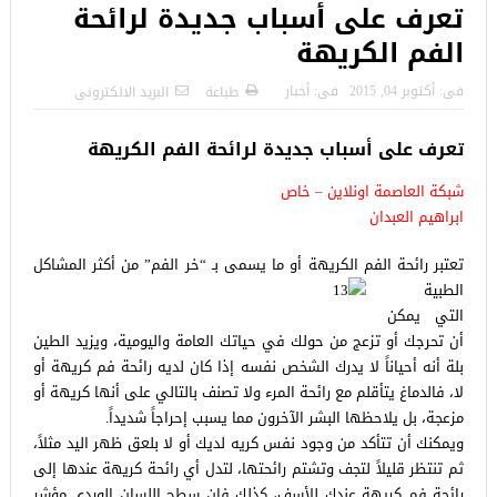
تعرف على أسباب جديدة لرائحة
الفم الكريهة
فى:
أكتوبر 04, 2015
فى:
أخبار
طباعة
البريد الالكترونى
تعرف على أسباب جديدة لرائحة الفم الكريهة
شبكة العاصمة اونلاين – خاص
ابراهيم العبدان
تعتبر رائحة الفم الكريهة أو ما يسمى بـ “خر الفم” من أكثر المشاكل
الطبية
التي يمكن
أن تحرجك أو تزعج من حولك في حياتك العامة واليومية، ويزيد الطين
بلة أنه أحياناً لا يدرك الشخص نفسه إذا كان لديه رائحة فم كريهة أو
لا، فالدماغ يتأقلم مع رائحة المرء ولا تصنف بالتالي على أنها كريهة أو
مزعجة، بل يلاحظها البشر الآخرون مما يسبب إحراجاً شديداً.
ويمكنك أن تتأكد من وجود نفس كريه لديك أو لا بلعق ظهر اليد مثلاً،
ثم تنتظر قليلاً لتجف وتشتم رائحتها، لتدل أي رائحة كريهة عندها إلى
رائحة فم كريهة عندك للأسف، كذلك فإن سطح اللسان الوردي مؤشر