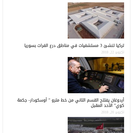
تركيا تنشئ 3 مستشفيات في مناطق درع الفرات بسوريا
أكتوبر 22, 2018
أردوغان يفتتح القسم الثاني من خط مترو ” أوسكودار- جكمة
كوي” الأحد المقبل
أكتوبر 20, 2018