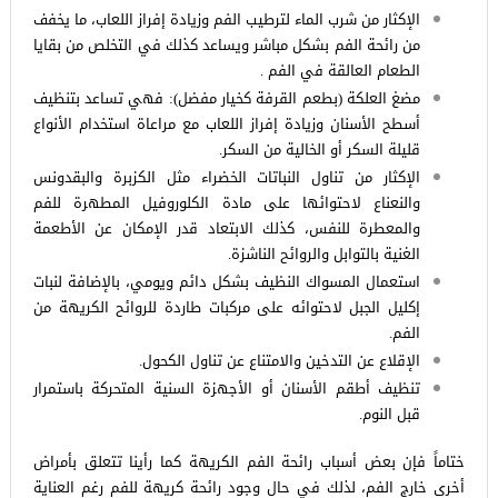
الإكثار من شرب الماء لترطيب الفم وزيادة إفراز اللعاب، ما يخفف
من رائحة الفم بشكل مباشر ويساعد كذلك في التخلص من بقايا
الطعام العالقة في الفم .
مضغ العلكة (بطعم القرفة كخيار مفضل): فهي تساعد بتنظيف
أسطح الأسنان وزيادة إفراز اللعاب مع مراعاة استخدام الأنواع
قليلة السكر أو الخالية من السكر.
الإكثار من تناول النباتات الخضراء مثل الكزبرة والبقدونس
والنعناع لاحتوائها على مادة الكلوروفيل المطهرة للفم
والمعطرة للنفس، كذلك الابتعاد قدر الإمكان عن الأطعمة
الغنية بالتوابل والروائح الناشزة.
استعمال المسواك النظيف بشكل دائم ويومي، بالإضافة لنبات
إكليل الجبل لاحتوائه على مركبات طاردة للروائح الكريهة من
الفم.
الإقلاع عن التدخين والامتناع عن تناول الكحول.
تنظيف أطقم الأسنان أو الأجهزة السنية المتحركة باستمرار
قبل النوم.
ختاماً فإن بعض أسباب رائحة الفم الكريهة كما رأينا تتعلق بأمراض
أخرى خارج الفم، لذلك في حال وجود رائحة كريهة للفم رغم العناية