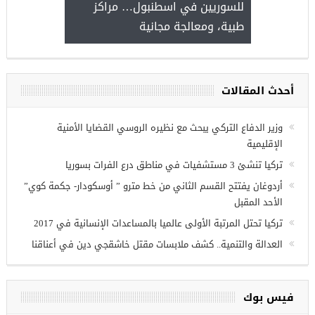
للسوريين في اسطنبول… مرا
طبية، ومعالجة مجانية
موعة فرص عمل للسوريين في
زي عنتاب
أحدث المقالات
وزير الدفاع التركي يبحث مع نظيره الروسي القضايا الأمنية
الإقليمية
تركيا تنشئ 3 مستشفيات في مناطق درع الفرات بسوريا
أردوغان يفتتح القسم الثاني من خط مترو ” أوسكودار- جكمة كوي”
الأحد المقبل
تركيا تحتل المرتبة الأولى عالميا بالمساعدات الإنسانية في 2017
العدالة والتنمية.. كشف ملابسات مقتل خاشقجي دين في أعناقنا