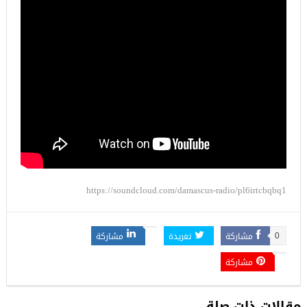
https://soundcloud.com/damascus-radio/pl6irtcbqbq1
مشاركة
تغريدة
مشاركة
0
مشاركة
مقالات ذات صلة