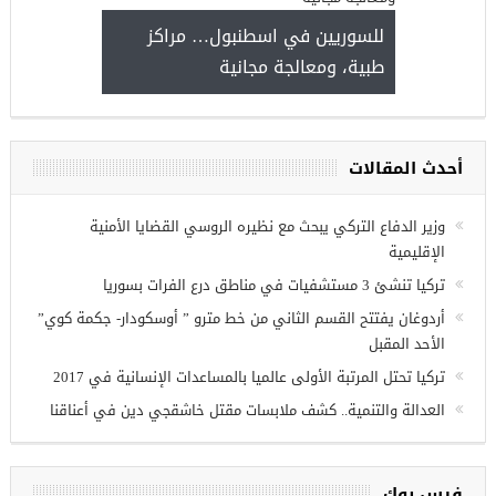
للسوريين في اسطنبول… مراكز
طبية، ومعالجة مجانية
ص عمل للسوريين في
أحدث المقالات
وزير الدفاع التركي يبحث مع نظيره الروسي القضايا الأمنية
الإقليمية
تركيا تنشئ 3 مستشفيات في مناطق درع الفرات بسوريا
أردوغان يفتتح القسم الثاني من خط مترو ” أوسكودار- جكمة كوي”
الأحد المقبل
تركيا تحتل المرتبة الأولى عالميا بالمساعدات الإنسانية في 2017
العدالة والتنمية.. كشف ملابسات مقتل خاشقجي دين في أعناقنا