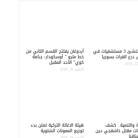
تركيا تنشئ 3 مستشفيات في
أردوغان يفتتح القسم الثاني من
درع الفرات بسوريا
خط مترو ” أوسكودار- جكمة
كوي” الأحد المقبل
أكتوبر 20, 2018
ة والتنمية.. كشف
هيئة الاغاثة التركية تعلن بدء
ات مقتل خاشقجي دين
توزيع المعونات الشتوية
اقنا
أكتوبر 19, 2018