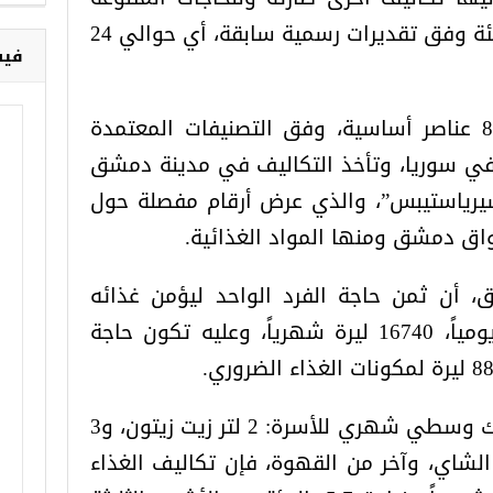
خ
نسبتها من السلة تقدر بـ8 بالمئة وفق تقديرات رسمية سابقة، أي حوالي 24
فيس
وتتكون سلة الاستهلاك من 8 عناصر أساسية، وفق التصنيفات المعتمدة
في سوريا، وتأخذ التكاليف في مدينة دمشق
رياستيبس”، والذي عرض أرقام مفصلة حول
واق دمشق ومنها المواد الغذائية.
 أن ثمن حاجة الفرد الواحد ليؤمن غذائه
الضروري تصل إلى 590 ليرة يومياً، 16740 ليرة شهرياً، وعليه تكون حاجة
أما مع الإضافات وفق استهلاك وسطي شهري للأسرة: 2 لتر زيت زيتون، و3
 الشاي، وآخر من القهوة، فإن تكاليف الغذاء