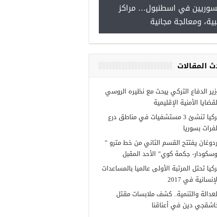
للسوريين في اسطنبول… مراكز
صدور النت
طبية، ومعالجة مجانية
 burslari
لسوريين في
ث المقالات
زير الدفاع التركي يبحث مع نظيره الروسي
لقضايا الأمنية الإقليمية
تركيا تنشئ 3 مستشفيات في مناطق درع
لفرات بسوريا
ردوغان يفتتح القسم الثاني من خط مترو ”
وسكودار- جكمة كوي” الأحد المقبل
ركيا تحتل المرتبة الأولى عالميا بالمساعدات
إنسانية في 2017
لعدالة والتنمية.. كشف ملابسات مقتل