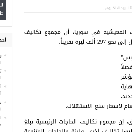
ة
“شاهد بالصور”
البريد الالكترونى
 المعيشية في سوريا، أن مجموع تكاليف
مجموعة فرص عمل ل
ف ليرة تقريباً.
غازي عنتاب
أحد
س”
صلاً
و
ا
ؤشر
اية
ا
ديد،
أ
عام لأسعار سلع الاستهلاك.
أ
ت
 إن مجموع تكاليف الحاجات الرئيسية تبلغ
ال
ا
 إليها تكاليف أخرى طارئة وللحاجات المتنوعة