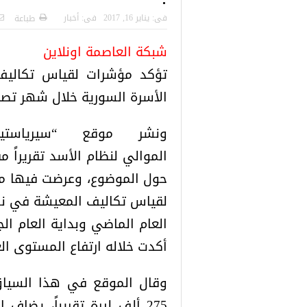
لنتائج الاولية للمنحة التركية
رسائل تحذيرية من الشرطة التركي
فى:
يناير 16, 2017
فى:
أخبار
طباعة
Turkiye bu
للاجئين السوريين.. تعرف عليها
شبكة العاصمة اونلاين
تؤكد مؤشرات لقياس تكاليف
الأسرة السورية خلال شهر تصل إلى نحو 297 أل
ونشر موقع “سيرياستيب
الموالي لنظام الأسد تقريراً مف
حول الموضوع، وعرضت فيها م
لقياس تكاليف المعيشة في نه
العام الماضي وبداية العام الج
أكدت خلاله ارتفاع المستوى ال
وقال الموقع في هذا السياق،
275 ألف ليرة تقريباً، يضاف