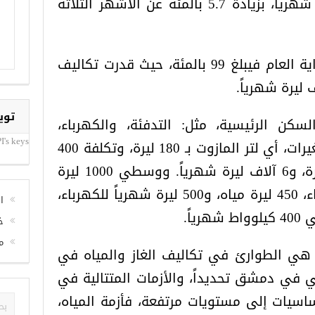
والمشروبات تبلغ: 99900 ليرة شهرياً، بزيادة 5.7 بالمئة عن الأشهر الثلاثة
أما ارتفاع أسعار الغذاء عن بداية العام فيبلغ 99 بالمئة، حيث قدرت تكاليف
كن الرئيسية، مثل: التدفئة، والكهرباء،
توي
والصيانة لا تزال رسمياً دون تغيرات، أي لتر المازوت بـ 180 ليرة، وتكلفة 400
لتر تبلغ بمجموعها 72 ألف ليرة، و6 آلاف ليرة شهرياً. ووسطي 1000 ليرة
I's keys
شهرياً لفواتير المياه والكهرباء، 450 ليرة مياه، و500 ليرة شهرياً للكهرباء،
اً.
ا
خ
 هي الطوارئ في تكاليف الغاز والمياه في
م
 في دمشق تحديداً، والأزمات المتتالية في
ساسيات إلى مستويات مرتفعة، فأزمة المياه،