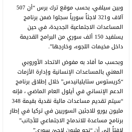
وبين سيلفي، بحسب موقع ترك برس “أن 507
آلاف و321 لاجئاً سورياً سجلوا ضمن برنامج
المساعدات الاجتماعية الجديدة، في حين
يستفيد 150 ألف سوري من البرامج القديمة
داخل مخيمات اللجوء، وخارجها”.
وبحسب ما أفاد به مفوض الاتحاد الأوروبي
المعني بالمساعدات الإنسانية وإدارة الأزمات
“كريستوس ستايليانيدس” خلال إطلاق برنامج
الدعم الإنساني في أيلول العام الماضي ، فإنه
“سيتم تقديم مساعدات مالية نقدية بقيمة 348
مليون يورو للاجئين السوريين في تركيا في إطار
برنامج مساعدة للاندماج الاجتماعي للأجانب”
لافتاً إلى أن “نحو مليون لاجئ سوري”