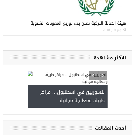
هيئة الاغاثة التركية تعلن بدء توزيع المعونات الشتوية
أكتوبر 19, 2018
الأكثر مشاهدة
للسوريين في اسطنبول… مراكز
صدور النتائج 
طبية، ومعالجة مجانية
kiye burslari
أحدث المقالات
ريين في