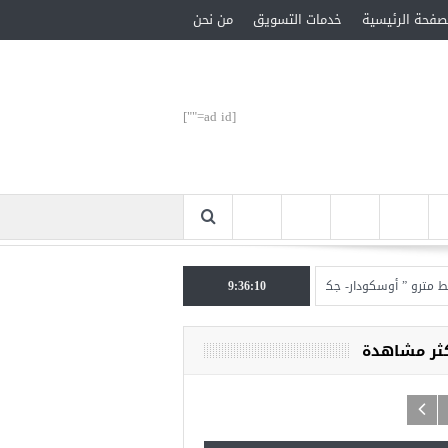
صفحة الرئيسية
خدمات التسويق
من نحن
[ad id=""]
 ” أوسكودار- جكمة كوي” الأحد المقبل
9:36:11
تركيا تحتل المرتبة الأولى عالميا بالمساعدات ال
كثر مشاهدة