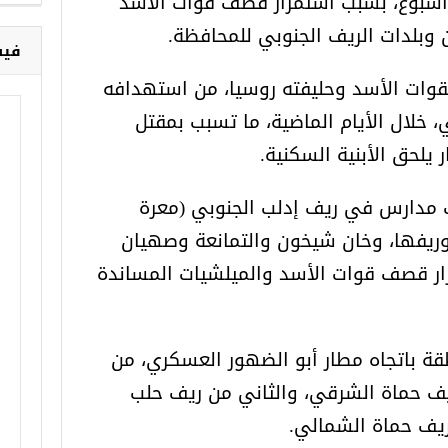
ة أسبوع، بسبب استمرار قصف قوات الأسد
وبلدات الريف الجنوبي للمحافظة.
فيس
لقوات الأسد وحليفته روسيا، من استهدافه
 خلال الأيام الماضية، ما تسبب بمقتل
ر يلحق الأبنية السكنية.
 مدارس في ريف إدلب الجنوبي (معرة
 وريفها، وخان شيخون والتمانعة وصهيان
رار قصف قوات الأسد والميلشيات المساندة
ة باتجاه مطار أبو الضهور العسكري، من
ريف حماة الشرقي، والثاني من ريف حلب
ريف حماة الشمالي.