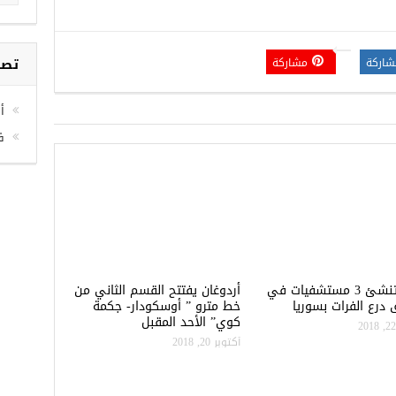
تصن
شاركة
مشاركة
أخ
ف
تركيا تنشئ 3 مستشفيات في
أردوغان يفتتح القسم الثاني من
درع الفرات بسوريا
خط مترو ” أوسكودار- جكمة
كوي” الأحد المقبل
أكتوبر 20, 2018