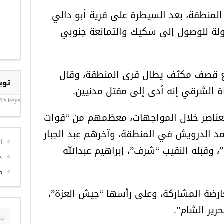
منطقة، بعد السيطرة على قرية أبو دالي
لة للوصول إلى سكيك والتمانعة جنوبي
مع قصف مكثف يطال قرى المنطقة، وقال
توي
 الشرقي إنه أدى إلى مقتل مدنيين.
I's keys
ناصر خلال المواجهات، معظمهم من “قوات
حمد الدرويش في المنطقة، وآخرهم عبد الجبار
ا
وقبله النقيب “شرف”، إبراهيم عبدالله
خ
م
ارضة المشاركة، وعلى رأسها “جيش العزة”،
رير الشام”.