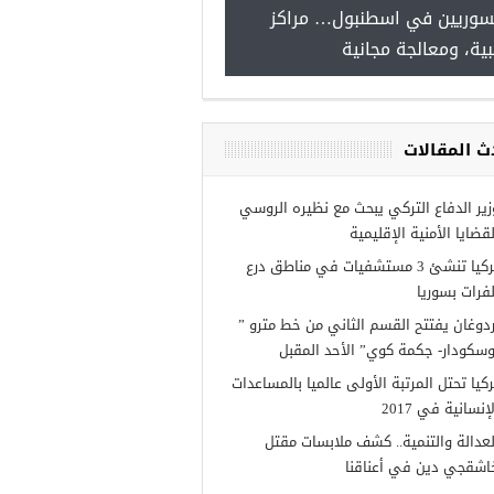
سوريين في اسطنبول… مراكز
صدور النتائج الاولية للمنحة ا
ية، ومعالجة مجانية
Turkiye burslari
ث المقالات
زير الدفاع التركي يبحث مع نظيره الروسي
لقضايا الأمنية الإقليمية
تركيا تنشئ 3 مستشفيات في مناطق درع
لفرات بسوريا
ردوغان يفتتح القسم الثاني من خط مترو ”
وسكودار- جكمة كوي” الأحد المقبل
ركيا تحتل المرتبة الأولى عالميا بالمساعدات
إنسانية في 2017
لعدالة والتنمية.. كشف ملابسات مقتل
اشقجي دين في أعناقنا