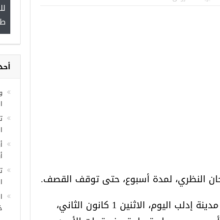
لل
”
طب
أحد
مجموعة فرص عمل للسوريين في
غازي عنتاب
و
ا
ا
أ
أ
ت
تحان النظري، لمدة أسبوع، حتى توقف القصف.
ال
ا
وأفادت مراسلة عنب بلدي في مدينة إدلب اليوم، الاثنين 1 كانون الثاني،
خ