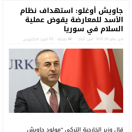
جاويش أوغلو: استهداف نظام
الأسد للمعارضة يقوض عملية
السلام في سوريا
فى:
يناير 09, 2018
فى:
أخبار
طباعة
البريد الالكترونى
قال وزير الخارجية التركي “مولود جاويش