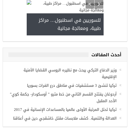
للسوريين في اسطنبول… مراكز
طبية، ومعالجة مجانية
ة فرص عمل للسوريين في
نتاب
أحدث المقالات
وزير الدفاع التركي يبحث مع نظيره الروسي القضايا الأمنية
الإقليمية
تركيا تنشئ 3 مستشفيات في مناطق درع الفرات بسوريا
أردوغان يفتتح القسم الثاني من خط مترو ” أوسكودار- جكمة كوي”
الأحد المقبل
تركيا تحتل المرتبة الأولى عالميا بالمساعدات الإنسانية في 2017
العدالة والتنمية.. كشف ملابسات مقتل خاشقجي دين في أعناقنا