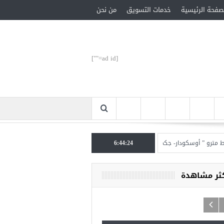
صفحة الرئيسية
خدمات التسويق
من نحن
[ad id=""]
و ” أوسكودار- جكمة كوي” الأحد المقبل
6:44:25
تركيا تحتل المرتبة الأولى عالميا بالمساعدات ا
كثر مشاهدة