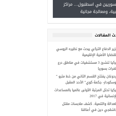
سوريين في اسطنبول… مراكز
صدور النتائج الاولية للمنحة ا
ية، ومعالجة مجانية
Turkiye burslari
ث المقالات
زير الدفاع التركي يبحث مع نظيره الروسي
لقضايا الأمنية الإقليمية
تركيا تنشئ 3 مستشفيات في مناطق درع
لفرات بسوريا
ردوغان يفتتح القسم الثاني من خط مترو ”
وسكودار- جكمة كوي” الأحد المقبل
ركيا تحتل المرتبة الأولى عالميا بالمساعدات
إنسانية في 2017
لعدالة والتنمية.. كشف ملابسات مقتل
اشقجي دين في أعناقنا