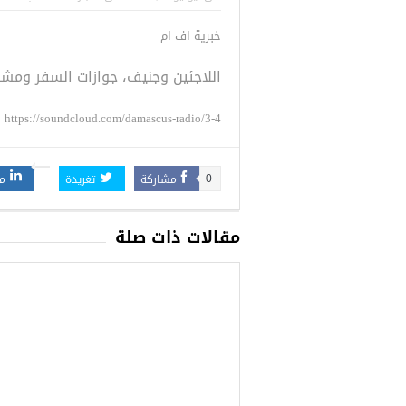
 التركية
رسائل تحذيرية من الشرطة التركية
“شاهد بالصور
خبرية اف ام
للاجئين السوريين.. تعرف عليها
اللاجئين وجنيف، جوازات السفر ومش
https://soundcloud.com/damascus-radio/3-4
مشاركة
تغريدة
م
0
مقالات ذات صلة