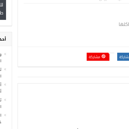
لل
”
طب
اكلها
أحد
مجموعة فرص عمل للسوريين في
غازي عنتاب
و
شاركة
مشاركة
ا
ا
أ
أ
ت
ال
ا
خ