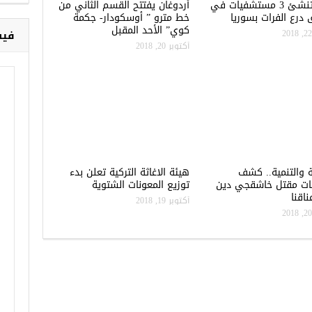
تركيا تنشئ 3 مستشفيات في
أردوغان يفتتح القسم الثاني من
درع الفرات بسوريا
خط مترو ” أوسكودار- جكمة
كوي” الأحد المقبل
فيس
أكتوبر 20, 2018
ة والتنمية.. كشف
هيئة الاغاثة التركية تعلن بدء
ات مقتل خاشقجي دين
توزيع المعونات الشتوية
اقنا
أكتوبر 19, 2018