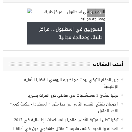
للسوريين في اسطنبول… مراكز
صدور النتائج 
طبية، ومعالجة مجانية
kiye burslari
أحدث المقالات
ريين في
وزير الدفاع التركي يبحث مع نظيره الروسي القضايا الأمنية
الإقليمية
تركيا تنشئ 3 مستشفيات في مناطق درع الفرات بسوريا
أردوغان يفتتح القسم الثاني من خط مترو ” أوسكودار- جكمة كوي”
الأحد المقبل
تركيا تحتل المرتبة الأولى عالميا بالمساعدات الإنسانية في 2017
العدالة والتنمية.. كشف ملابسات مقتل خاشقجي دين في أعناقنا