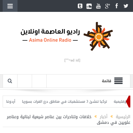
[ad id=""]
قائمة
إقليمية
تركيا تنشئ 3 مستشفيات في مناطق درع الفرات بسوريا
أردوغان يفتتح 
وأردوغان يحذّر
الرئيسية
أخبار
خلافات وتناحرات بين عناصر شيعية لبنانية وعناصر
علويين في دمشق