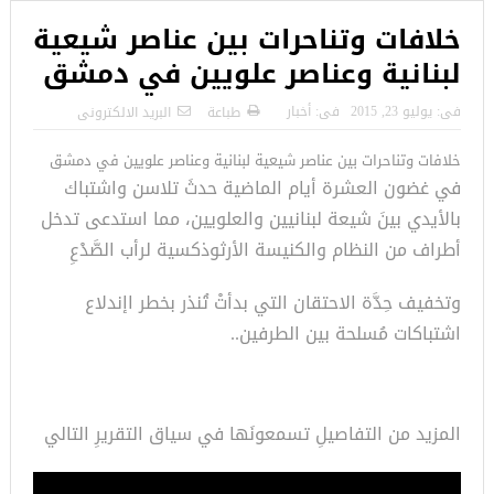
خلافات وتناحرات بين عناصر شيعية
لبنانية وعناصر علويين في دمشق
فى:
يوليو 23, 2015
فى:
أخبار
طباعة
البريد الالكترونى
خلافات وتناحرات بين عناصر شيعية لبنانية وعناصر علويين في دمشق
في غضون العشرة أيام الماضية حدثَ تلاسن واشتباك
بالأيدي بينَ شيعة لبنانيين والعلويين، مما استدعى تدخل
أطراف من النظام والكنيسة الأرثوذكسية لرأب الصَّدْعِ
وتخفيف حِدَّة الاحتقان التي بدأتْ تُنذر بخطر اإندلاع
اشتباكات مُسلحة بين الطرفين..
المزيد من التفاصيلِ تسمعونَها في سياق التقريرِ التالي