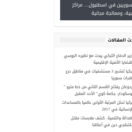
للسوريين في اسطنبول… مراكز
طبية، ومعالجة مجانية
عة فرص عمل للسوريين في
 عنتاب
ث المقالات
زير الدفاع التركي يبحث مع نظيره الروسي
لقضايا الأمنية الإقليمية
تركيا تنشئ 3 مستشفيات في مناطق درع
لفرات بسوريا
ردوغان يفتتح القسم الثاني من خط مترو ”
وسكودار- جكمة كوي” الأحد المقبل
ركيا تحتل المرتبة الأولى عالميا بالمساعدات