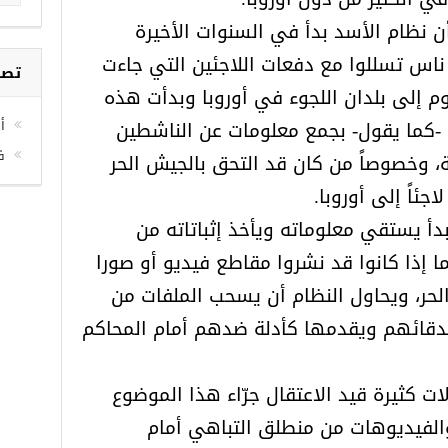
ن نظام الأسد بدأ في السنوات الأخيرة
 ناس تسللوا مع دفعات اللاجئين التي جاءت
م 2014 وحتى اليوم إلى بلدان اللجوء في أوروبا وبدأت هذه
مة -كما يقول- بجمع معلومات عن الناشطين
تصن
، وخصوصاً من كان قد التحق بالجيش الحر
ئاً إلى أوروبا.
أخ
دأ يستقي معلوماته ويأخذ إثباتاته من
ف
إذا كانوا قد نشروا مقاطع فيديو أو صورا
حر، ويحاول النظام أن يسحب الملفات من
دقائهم ويقدمها كأدلة ضدهم أمام المحاكم
ت كثيرة قيد الاعتقال جرّاء هذا الموضوع
لفيديوهات من منطلق التباهي أمام