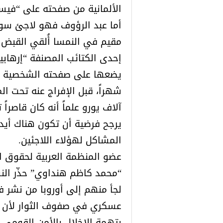
الألمانية من صفحته على “فيس
أما عبد الرؤوف فهو لاجئ س
مقيم في النمسا أُلقي القبض ع
إحدى الكتائب المصنفة “إرهابي
آلاف يورو علماً أنه كان قاصراً تحت سن 18 سنة
يرجح فرضية أن تكون هناك أيد 
المشاكل لهؤلاء اللاجئين.
عضو المنظمة العربية لحقوق ا
“محمد كاظم هنداوي” حذّر الن
لجأ منهم إلى أوروبا من نشر
عسكري في صفوف الثوار لأن ه
بتهمة الإخلال بالأمن القومي ف