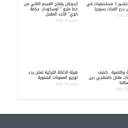
تركيا تنشئ 3 مستشفيات في
أردوغان يفتتح القسم الثاني من
درع الفرات بسوريا
خط مترو ” أوسكودار- جكمة
كوي” الأحد المقبل
أكتوبر 20, 2018
ة والتنمية.. كشف
هيئة الاغاثة التركية تعلن بدء
ات مقتل خاشقجي دين
توزيع المعونات الشتوية
اقنا
أكتوبر 19, 2018