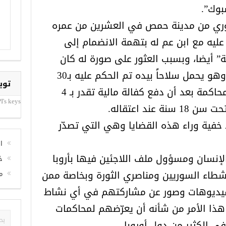
بوك”.
وري من مدينة حمص في العشرين من عمره
ليه مع ابن عم له بتهمة الانضمام إلى
ة” أيضا، وبسبب العثور على صورة له كان
يضعها على صفحته الشخصية وهو يحمل سلاحاً بيده تم الحكم عليه بـ30
شهراً، قبل الإفراج عنه تحت المحاكمة بعد أن دفع كفالة مالية تقدر بـ 4
 عند اعتقاله.
خفية وراء هذه القضايا وهي التي تصدّر
توي
I's keys
لإنسان ومسؤول ملف اللاجئين فيها بأروبا
شطاء السوريين ومناصري الثورة وبخاصة ممن
ا
 فيديوهات وصور عن مشاركتهم في أي نشاط
خ
ذا الأمر من شأنه أن يعرّضهم لمحاكمات
م
ي الكثير من دول أوروبا.