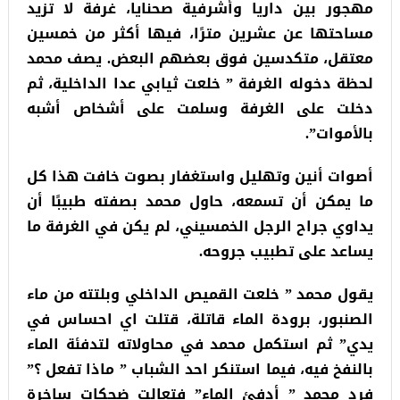
مهجور بين داريا وأشرفية صحنايا، غرفة لا تزيد
مساحتها عن عشرين مترًا، فيها أكثر من خمسين
معتقل، متكدسين فوق بعضهم البعض. يصف محمد
لحظة دخوله الغرفة ” خلعت ثيابي عدا الداخلية، ثم
دخلت على الغرفة وسلمت على أشخاص أشبه
بالأموات”.
أصوات أنين وتهليل واستغفار بصوت خافت هذا كل
ما يمكن أن تسمعه، حاول محمد بصفته طبيبًا أن
يداوي جراح الرجل الخمسيني، لم يكن في الغرفة ما
يساعد على تطبيب جروحه.
يقول محمد ” خلعت القميص الداخلي وبلتته من ماء
الصنبور، برودة الماء قاتلة، قتلت اي احساس في
يدي” ثم استكمل محمد في محاولاته لتدفئة الماء
بالنفخ فيه، فيما استنكر احد الشباب ” ماذا تفعل ؟”
فرد محمد ” أدفئ الماء” فتعالت ضحكات ساخرة