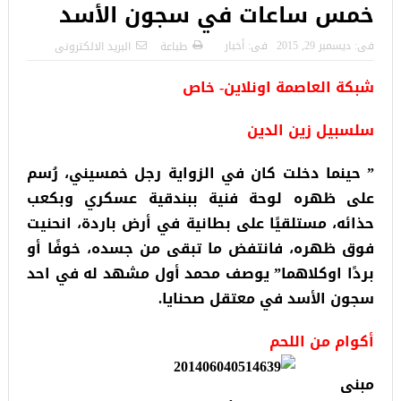
خمس ساعات في سجون الأسد
فى:
ديسمبر 29, 2015
فى:
أخبار
طباعة
البريد الالكترونى
شبكة العاصمة اونلاين- خاص
سلسبيل زين الدين
” حينما دخلت كان في الزواية رجل خمسيني، رُسم
على ظهره لوحة فنية ببندقية عسكري وبكعب
حذائه، مستلقيًا على بطانية في أرض باردة، انحنيت
فوق ظهره، فانتفض ما تبقى من جسده، خوفًا أو
بردًا اوكلاهما” يوصف محمد أول مشهد له في احد
سجون الأسد في معتقل صحنايا.
أكوام من اللحم
مبنى