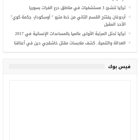
أحدث المقالات
وزير الدفاع التركي يبحث مع نظيره الروسي القضايا الأمنية
الإقليمية
تركيا تنشئ 3 مستشفيات في مناطق درع الفرات بسوريا
أردوغان يفتتح القسم الثاني من خط مترو ” أوسكودار- جكمة كوي”
الأحد المقبل
تركيا تحتل المرتبة الأولى عالميا بالمساعدات الإنسانية في 2017
العدالة والتنمية.. كشف ملابسات مقتل خاشقجي دين في أعناقنا
فيس بوك