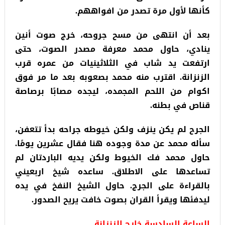
كأنها لأول مرة تصدر من افواههم.
بعد أن انتهى من مسح جروحه، خرج صوت أنين
ينادي، حاول محمد معرفة مصدر الصوت، حتى
ارتفعت يد شاب في الثلاثينيات من عمره قرب
الزنزانة. اقترب منه محمد بصعوبه بعد ما مر فوق
اكوام من اللحم المجمده، ليجده مصابًا برصاصة
قناص في بطنه.
الجرح لم يكن ينزف ولكن خيوطه جراحه بدأ تتعفن،
سأله محمد عن مدة وجوده هنا فقال عشرين يومًا.
حاول محمد فك الخيوط ولكن يديه الباردتان لم
تساعدها على الاطلاق. ساعده شيخ اربعيني
بالقراءة على الجرج. حاول الشيخ النفخ في يده
ليدفئها ويقرأ القران بصوت خافت يريح الصدور.
الساعة السادسة خارج الزنزانة