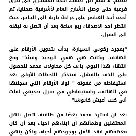
مظلم، لا يعلم اين أذهب. اخذه العسكري الى طرق
فرعية حتى وصل الشارع العام لأشرفية صحنايا، ثم
أخذه أحد العناصر على دراجة نارية الى الحاجز، حيث
انتظر أحد الاصدقاء ربع ساعة بعد أن اتصل به ليقله
الى المنزل.
“بمجرد ركوبي السيارة، بدأت بتدوين الأرقام على
الهاتف، وكانت هي همي الوحيد وقتئذ” ومع
انتهاء هذا اليوم، باءت كل محاولات محمد للحصول
على الدف بالفشل، فيتذكر اللحظات الأولى بعد
استيقاظه من غفوته ” لولا الأرقام التي سجلتها
في الهاتف، واستيقاظي في منزل صديقي لقلت
أني كنت أعيش كابوسًا”.
بعد ان استرد محمد بعضَا من طاقته، اتصل باهل
المعتقلين وطمأنهم أن ابناءهم أحياء بعد أن كان
معظمهم فقد الأمل بوجودهم أحياء. ولكن ينهي