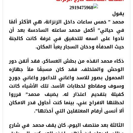
يقول
محمد ” خمس ساعات داخل الزنزانة، هي الأكثر ألمًا
في حياتي” أكمل محمد ساعته السادسة بعد أن
نادوا على اسمه للتحقيق في غرفة كانت كالجنة
حيث المدفأة ودخان السجار يعبأ المكان.
ذكاء محمد انقذه من بطش العساكر، فقد أتقن دور
الوحش والمتخلف. فقد كان مسبقًا ملأ جهازه
المحمول بصور للاسد واغاني للداعور واغاني جورج
وسوف ومقاطع لخطابات الأسد. تلك الأشياء كانت
كفيلة بتقديم اعتذار له. يضيف محمد” قرروا
لحظتها الافراج عني، بينما كنت أحاول قدر الامكان
ألا أنسى أرقام المعتقلين التي أخذتها”.
الثالثة بعد منتصف اليوم، كان يقف محمد في شارع