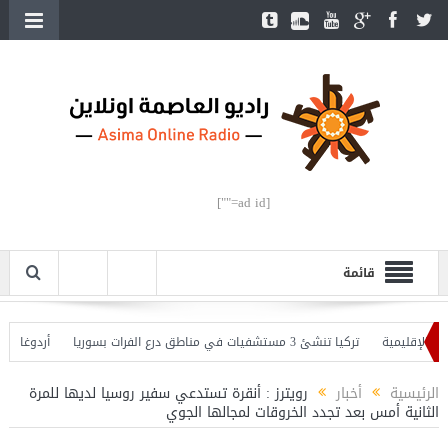
[ad id=""]
قائمة
لإقليمية
تركيا تنشئ 3 مستشفيات في مناطق درع الفرات بسوريا
أردوغان يفتتح
 وأردوغان يحذّر
الرئيسية
أخبار
رويترز : أنقرة تستدعي سفير روسيا لديها للمرة
الثانية أمس بعد تجدد الخروقات لمجالها الجوي