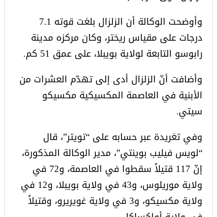
وأوضحت الوكالة أن الزلزال بلغت قوته 7.1
درجات على مقياس ريختر، وكان مركزه مدينة
رابوسو التابعة لولاية بويبلا، على عمق 51 كم.
وأضافت أنّ الزلزال أدى إلى تهدّم العشرات من
الأبنية في العاصمة المكسيكية مكسيكو
سيتي.
وفي تغريدة عبر حسابه على “تويتر”، قال
“لويس فيليب بوينتي”، مدير الوكالة المذكورة،
إنّ 117 قتيلاً سقطوا في العاصمة، و72 في
ولاية موريلوس، و43 في ولاية بويبلا، و12 في
ولاية مكسيكو، و3 في ولاية غويريرو، وقتيلاً
في ولاية أواكساكا.