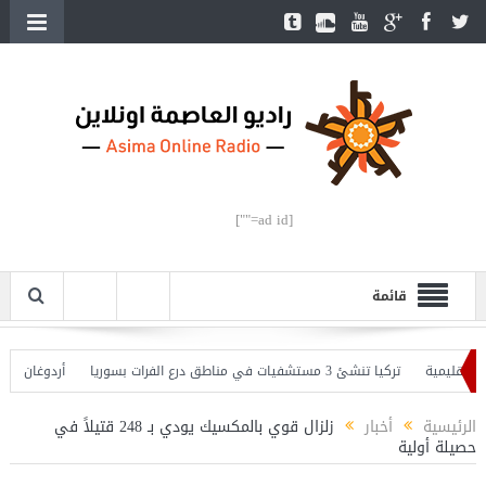
[ad id=""]
قائمة
ليمية
تركيا تنشئ 3 مستشفيات في مناطق درع الفرات بسوريا
أردوغان يفتتح ال
ردوغان يحذّر
الرئيسية
أخبار
زلزال قوي بالمكسيك يودي بـ 248 قتيلاً في
حصيلة أولية