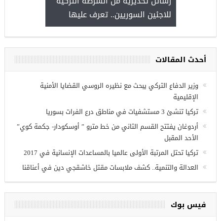
حة التركية
رسائل تحذيرية من الشرطة التركية
“شاهد بالصو
للاجئين السوريين.. تعرف عليها
أحدث المقالات
وزير الدفاع التركي يبحث مع نظيره الروسي القضايا الأمنية
الإقليمية
تركيا تنشئ 3 مستشفيات في مناطق درع الفرات بسوريا
أردوغان يفتتح القسم الثاني من خط مترو ” أوسكودار- جكمة كوي”
الأحد المقبل
تركيا تحتل المرتبة الأولى عالميا بالمساعدات الإنسانية في 2017
العدالة والتنمية.. كشف ملابسات مقتل خاشقجي دين في أعناقنا
فيس بوك