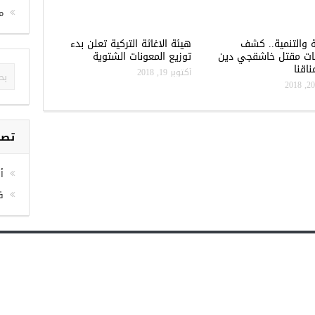
م
ة والتنمية.. كشف
هيئة الاغاثة التركية تعلن بدء
ات مقتل خاشقجي دين
توزيع المعونات الشتوية
اقنا
أكتوبر 19, 2018
تصن
أخ
ف
 العاصمة اونلاين