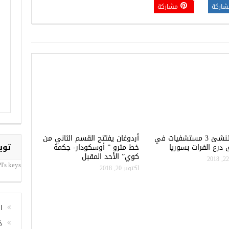
شاركة
مشاركة
تركيا تنشئ 3 مستشفيات في
أردوغان يفتتح القسم الثاني من
توي
درع الفرات بسوريا
خط مترو ” أوسكودار- جكمة
كوي” الأحد المقبل
I's keys
أكتوبر 20, 2018
ا
خ