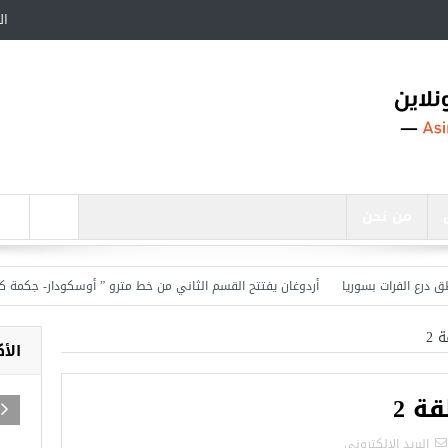
ال
من نحن
أردوغان يفتتح القسم الثاني من خط مترو ” أوسكودار- جكمة كوي” ال
 2
الأ
ة 2
أجمل عشرة مساجد في تركيا
البريد الالكترونى