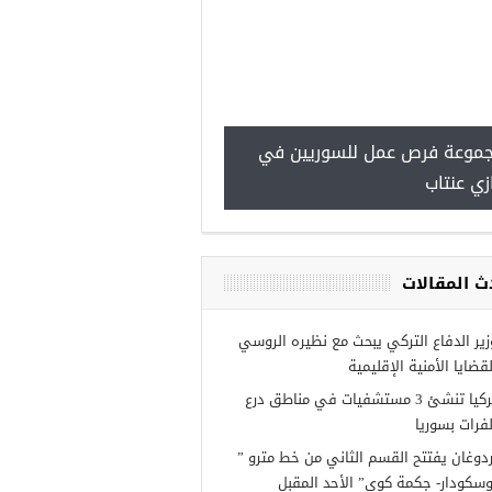
للسوريين في اسطنبول… مرا
طبية، ومعالجة مجانية
موعة فرص عمل للسوريين في
زي عنتاب
ث المقالات
زير الدفاع التركي يبحث مع نظيره الروسي
لقضايا الأمنية الإقليمية
تركيا تنشئ 3 مستشفيات في مناطق درع
لفرات بسوريا
ردوغان يفتتح القسم الثاني من خط مترو ”
وسكودار- جكمة كوي” الأحد المقبل