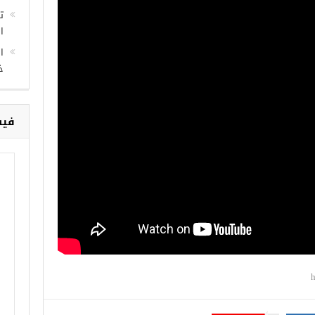
ت
ال
ا
خ
فيس
h