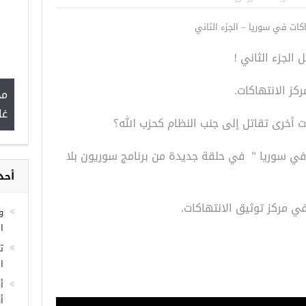
 من الشرطة التركية
“شاهد بالصور”
اكات في سوريا – الجزء الثاني
يين.. تعرف عليها
الجزء الثاني !
مج
غا
 أخرى تقاتل إلى جنب النظام كحزب الله؟
 في سوريا ” في حلقة جديدة من برنامج سوريون بلا
أحد
ي مركز توثيق الانتهاكات.
و
ا
ا
أ
أ