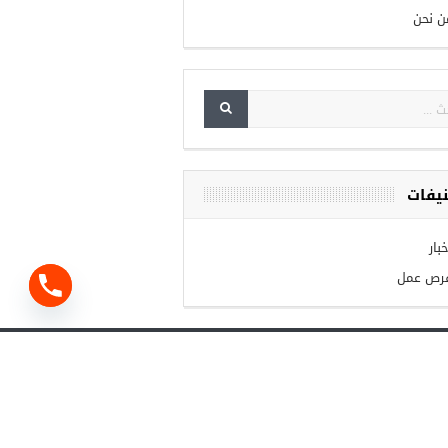
ن نحن
يفات
بار
رص عمل