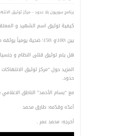
راكز
صدور النتائج الاولية للمنحة التركية
رسائل تحذيرية
برنامج سوريون بلا حدود – مركز توثيق الانته
Turkiye burslari
للاجئين السور
كيفية توثيق اسم الشهيد و المعتقل 
بين \100\و \150\ ضحية يومياً يوثقه مركز الانتهاكات.
هل يتم توثيق قتلى النظام و جنسيات
المزيد حول “مركز توثيق الانتهاكات
حدود.
مع “بسام الأحمد” الناطق الاعلامي ف
أعدّه وقدّمه: طارق محمد
أخرجه: محمد عمر .