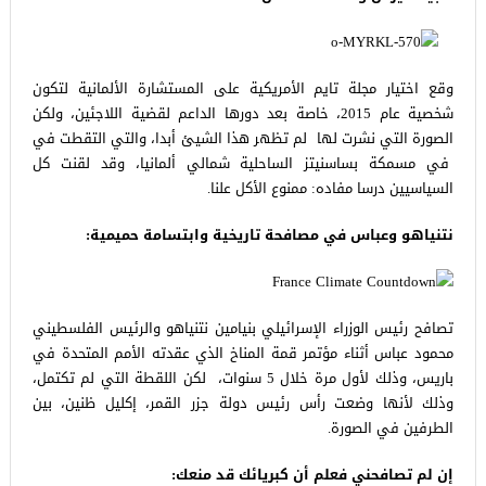
وقع اختيار مجلة تايم الأمريكية على المستشارة الألمانية لتكون
شخصية عام 2015، خاصة بعد دورها الداعم لقضية اللاجئين، ولكن
الصورة التي نشرت لها
لم تظهر هذا الشيئ أبدا، والتي التقطت في
في مسمكة بساسنيتز الساحلية شمالي ألمانيا، وقد لقنت كل
السياسيين درسا مفاده: ممنوع الأكل علنا.
نتنياهو وعباس في مصافحة تاريخية وابتسامة حميمية:
تصافح رئيس الوزراء الإسرائيلي بنيامين نتنياهو والرئيس الفلسطيني
محمود عباس أثناء مؤتمر قمة المناخ الذي عقدته الأمم المتحدة في
باريس، وذلك لأول مرة خلال 5 سنوات، لكن اللقطة التي لم تكتمل،
وذلك لأنها وضعت رأس رئيس دولة جزر القمر، إكليل ظنين، بين
الطرفين في الصورة.
إن لم تصافحني فعلم أن كبريائك قد منعك: