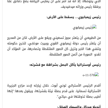
التي يخوضها، إلا أنه قد أصر على أن يمارس الرياضة بضع دقائق علنا
برفقة رئيس وزرائه ميدفيديف.
رئيس زيمبابوي… يسقط على الأرض:
من الطبيعي أن يتعثر عجوز تسعيني ويقع على الأرض، لكن من المحرج
أن يتعثر رئيس دولة زيمبابوي القوي روبيرت موغابي، لتخرج حكومته
وتنفي هذا الخبر وتزيل كل الصور الملتقطة وتصادرها، من المؤكد أن
تغدو الصورة من أثمن الصور الملتقطة.
رئيس أوستراليا يأكل البصل بشراهة مع قشرته:
أقدم الرئيس الأسترالي توني آبوت، خلال زيارته لإحد مزارع الجزيرة
الأسترالية تسمانيا، على قدم بصلة نيئة بقشرتها، ويقول بعدها:”إنها
أطيب بصلة تذوقتها في حياتي”.
أنجيلا ميركل والسمك المخلل: