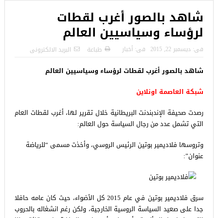
شاهد بالصور أغرب لقطات
لرؤساء وسياسيين العالم
فى:
ديسمبر 22, 2015
فى:
أخبار
طباعة
البريد الالكترونى
شاهد بالصور أغرب لقطات لرؤساء وسياسيين العالم
شبكة العاصمة اونلاين
رصدت صحيفة الإندبندنت البريطانية خلال تقرير لها، أغرب لقطات العام
التي تشمل عدد من رجال السياسة حول العالم:
وتروسها فلاديمير بوتين الرئيس الروسي، وأخذت مسمى “للرياضة
عنوان”:
سرق فلاديمير بوتين في عام 2015 كل الأضواء، حيث كان عامه حافلا
جدا على صعيد السياسة الروسية الخارجية، ولكن رغم انشغاله بالحروب