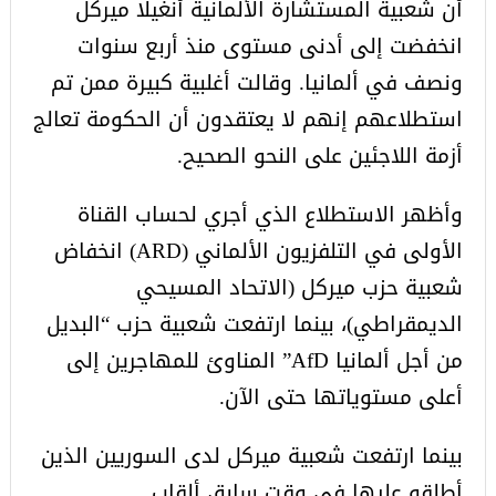
أن شعبية المستشارة الألمانية أنغيلا ميركل
انخفضت إلى أدنى مستوى منذ أربع سنوات
ونصف في ألمانيا. وقالت أغلبية كبيرة ممن تم
استطلاعهم إنهم لا يعتقدون أن الحكومة تعالج
أزمة اللاجئين على النحو الصحيح.
وأظهر الاستطلاع الذي أجري لحساب القناة
الأولى في التلفزيون الألماني (ARD) انخفاض
شعبية حزب ميركل (الاتحاد المسيحي
الديمقراطي)، بينما ارتفعت شعبية حزب “البديل
من أجل ألمانيا AfD” المناوئ للمهاجرين إلى
أعلى مستوياتها حتى الآن.
بينما ارتفعت شعبية ميركل لدى السوريين الذين
أطلقو عليها في وقت سابق ألقاب