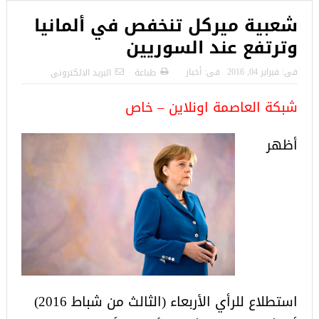
شعبية ميركل تنخفص في ألمانيا
وترتفع عند السوريين
فى:
فبراير 04, 2016
فى:
أخبار
طباعة
البريد الالكترونى
شبكة العاصمة اونلاين – خاص
أظهر
استطلاع للرأي الأربعاء (الثالث من شباط 2016)