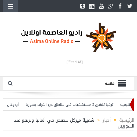
[ad id=""]
قائمة
مية
تركيا تنشئ 3 مستشفيات في مناطق درع الفرات بسوريا
أردوغان يفتتح الق
دوغان يحذّر
الرئيسية
أخبار
شعبية ميركل تنخفص في ألمانيا وترتفع عند
السوريين