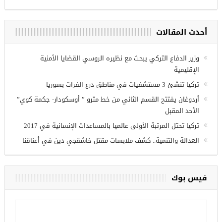
مجموعة فرص عمل للسوريين في
غازي عنتاب
أحدث المقالات
وزير الدفاع التركي يبحث مع نظيره الروسي القضايا الأمنية
الإقليمية
تركيا تنشئ 3 مستشفيات في مناطق درع الفرات بسوريا
أردوغان يفتتح القسم الثاني من خط مترو ” أوسكودار- جكمة كوي”
الأحد المقبل
تركيا تحتل المرتبة الأولى عالميا بالمساعدات الإنسانية في 2017
العدالة والتنمية.. كشف ملابسات مقتل خاشقجي دين في أعناقنا
فيس بوك