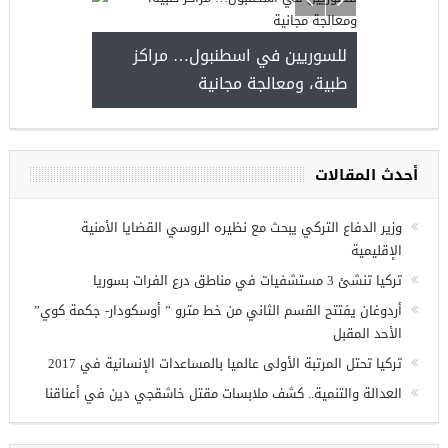
للسوريين في اسطنبول… مراكز
طبية، ومعالجة مجانية
فرص عمل للسوريين في
اب
أحدث المقالات
وزير الدفاع التركي يبحث مع نظيره الروسي القضايا الأمنية
الإقليمية
تركيا تنشئ 3 مستشفيات في مناطق درع الفرات بسوريا
أردوغان يفتتح القسم الثاني من خط مترو ” أوسكودار- جكمة كوي”
الأحد المقبل
تركيا تحتل المرتبة الأولى عالميا بالمساعدات الإنسانية في 2017
العدالة والتنمية.. كشف ملابسات مقتل خاشقجي دين في أعناقنا