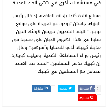
في مستشفيات أخرى في شتى أنحاء المدينة.
وسارع قادة كندا بإدانة الواقعة، إذ قال رئيس
الوزراء، جاستن ترودو، عبر تغريدة على موقع
تويتر: “الليلة، الكنديون حزينون لأولئك الذين
قتلوا في هذا الهجوم الجبان على مسجد في
مدينة كيبيك. أدعو للضحايا وأسرهم.” وقال
رئيس وزراء المقاطعة الكندية، وفيليب كويلارد،
إن كيبيك تدعم المسلمين: “لنتحد ضد العنف.
نتضامن مع المسلمين في كيبيك.”
مشاركة
تغريدة
مشاركة
0
مشاركة