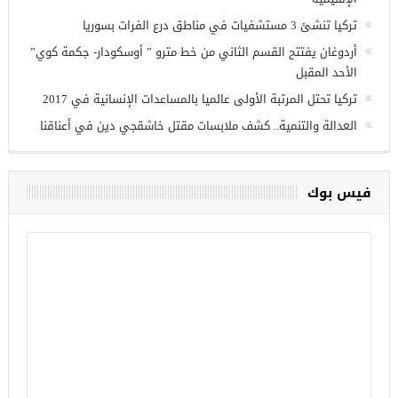
أحدث المقالات
وزير الدفاع التركي يبحث مع نظيره الروسي القضايا الأمنية
الإقليمية
تركيا تنشئ 3 مستشفيات في مناطق درع الفرات بسوريا
أردوغان يفتتح القسم الثاني من خط مترو ” أوسكودار- جكمة كوي”
الأحد المقبل
تركيا تحتل المرتبة الأولى عالميا بالمساعدات الإنسانية في 2017
العدالة والتنمية.. كشف ملابسات مقتل خاشقجي دين في أعناقنا
فيس بوك