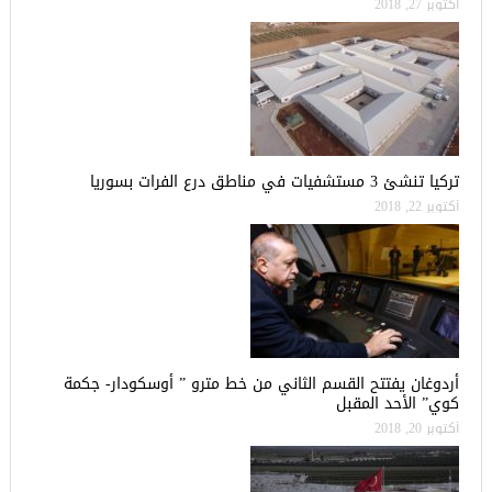
أكتوبر 27, 2018
تركيا تنشئ 3 مستشفيات في مناطق درع الفرات بسوريا
أكتوبر 22, 2018
أردوغان يفتتح القسم الثاني من خط مترو ” أوسكودار- جكمة
كوي” الأحد المقبل
أكتوبر 20, 2018