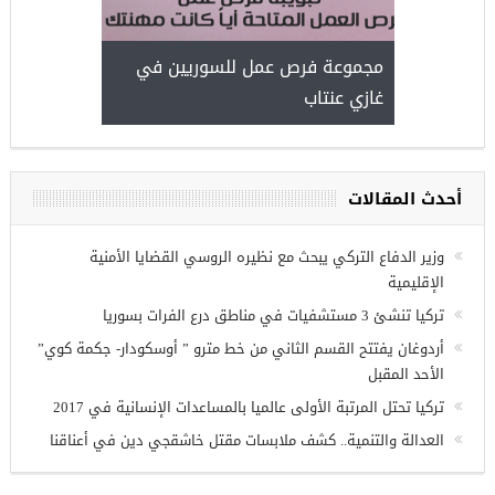
مجموعة فرص عمل للسوريين في
غازي عنتاب
أحدث المقالات
وزير الدفاع التركي يبحث مع نظيره الروسي القضايا الأمنية
الإقليمية
تركيا تنشئ 3 مستشفيات في مناطق درع الفرات بسوريا
أردوغان يفتتح القسم الثاني من خط مترو ” أوسكودار- جكمة كوي”
الأحد المقبل
تركيا تحتل المرتبة الأولى عالميا بالمساعدات الإنسانية في 2017
العدالة والتنمية.. كشف ملابسات مقتل خاشقجي دين في أعناقنا