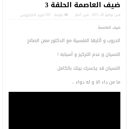
ضيف العاصمة الحلقة 3
فى:
يوليو 26, 2015
فى:
أخبار
طباعة
البريد الالكترونى
ضيف العاصمة
الحروب و أثارها النفسية مع الدكتور معن الصالح
النسيان و عدم التركيز و أسبابه !
النسيان قد يخسرك بيتك بالكامل
ما من داء الا و له دواء ..