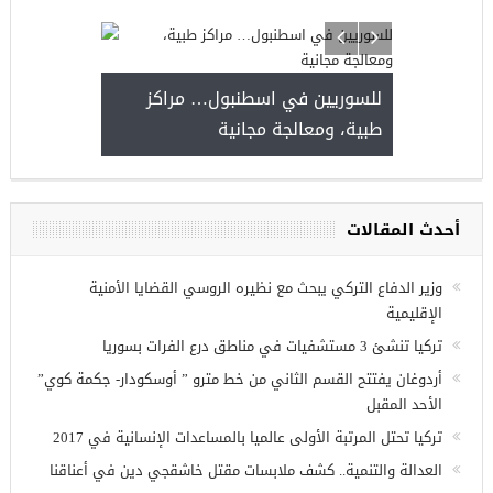
للسوريين في اسطنبول… مراكز
صدور النتائج 
طبية، ومعالجة مجانية
kiye burslari
أحدث المقالات
ريين في
وزير الدفاع التركي يبحث مع نظيره الروسي القضايا الأمنية
الإقليمية
تركيا تنشئ 3 مستشفيات في مناطق درع الفرات بسوريا
أردوغان يفتتح القسم الثاني من خط مترو ” أوسكودار- جكمة كوي”
الأحد المقبل
تركيا تحتل المرتبة الأولى عالميا بالمساعدات الإنسانية في 2017
العدالة والتنمية.. كشف ملابسات مقتل خاشقجي دين في أعناقنا