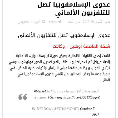
عدوى الإسلامفوبيا تصل
للتلفزيون الألماني
فى:
أكتوبر 08, 2015
فى:
أخبار
طباعة
البريد الالكترونى
عدوى الإسلامفوبيا تصل للتلفزيون الألماني
شبكة العاصمة اونلاين – وكالات
قامت إحدى القنوات الألمانية بعرض صورة لرئيسة الوزراء الألمانية
إنجيلا ميركل تم تعديلها بوساطة برنامج تعديل الصور فوتوشوب، وهي
ترتدي الحجاب و يظهر خلفها مبنى البرلمان وتتواجد عليه المآذن، في
صورة وصفها بعض المحللين من تنامي عدوى الإسلاموفوبيا في
ألمانيا.
#Merkel
in hijab on German TV drives harsh
reaction.
#Germany
https://t.co/DUTEX5yqvZ
October 7,
— IN THE NOW (@INTHENOWRT)
2015