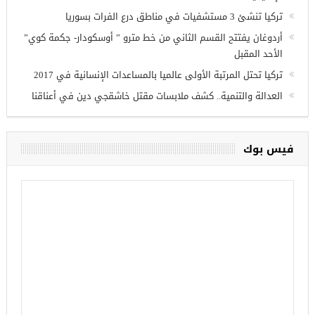
وزير الدفاع التركي يبحث مع نظيره الروسي القضايا الأمنية
الإقليمية
تركيا تنشئ 3 مستشفيات في مناطق درع الفرات بسوريا
أردوغان يفتتح القسم الثاني من خط مترو ” أوسكودار- جكمة كوي”
الأحد المقبل
تركيا تحتل المرتبة الأولى عالميا بالمساعدات الإنسانية في 2017
العدالة والتنمية.. كشف ملابسات مقتل خاشقجي دين في أعناقنا
فيس بوك