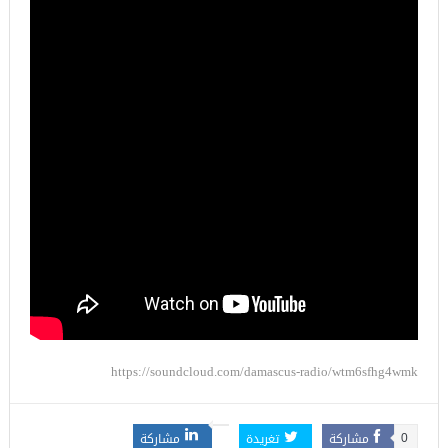
https://soundcloud.com/damascus-radio/wtm6sfhg4wmk
مشاركة
تغريدة
مشاركة
0