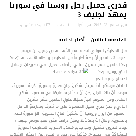
قدري جميل رجل روسيا في سوريا
يمهد لجنيف 3
فى:
سبتمبر 03, 2015
فى:
أخبار
طباعة
البريد الالكترونى
العاصمة اونلاين _ أخبار اذاعية
قالَ المعارضُ الموالي لنظامِ بشارِ الأسد، قدري جميل، إنَّ مؤتمرَ
جنيف-3 ، المقررِ أنْ يضمَّ أطرافاً من المعارضةِ و نظامِ الأسد، قد يُعقدُ
بعدَ الخامسِ عشر تشرين الثاني .
وأضافَ جميل في تصريحاتٍ لوسائلِ
إعلامٍ روسية، بعدَ
اجتماعِ لجنةِ متابعةِ
لقاءاتِ موسكو، أنهُ سيتمُّ تشكيلُ لجانٍ معنيةٍ بتسويةِ الأزمةِ السورية،
موضحاً أنَّ تلكَ اللجانَ يجبُ أنْ تبدأَ اجتماعاتِها في منتصفِ الشهرِ
القادم، ومنَ المتوقعِ إنجازُ عملِها
بحلولِ الخامسِ عشر تشرين
الثاني.
واعتبرَ قدري جميل المحسوبُ على ما تُعرفُ بمعارضةِ الداخل
المقربةِ من إيرانَ وروسيا أنْ تشكيلَ لجانِ التسويةِ هوَ ضرورةٌ للبدءِ
بالتسوية، وقالَ إنهُ بعدَ ذلكَ يمكِنُ دراسةُ فكرةِ عقدِ مؤتمرِ جنيف-3
.
ودعا لضرورةِ تشكيلِ وفدٍ جديدٍ مُتعدّدِ الأطرافِ للمعارضةِ السوريةِ
للمشاركةِ في جنيف-3، مُؤكداً على ضرورةِ التخلي عن احتكارِ الائتلافِ