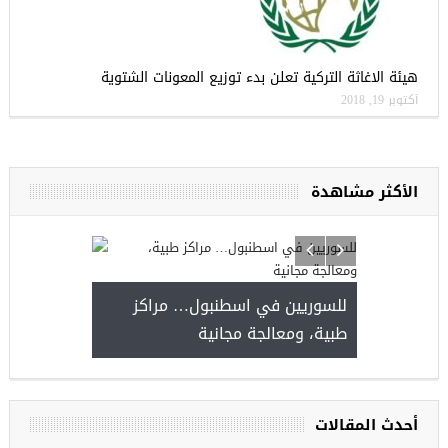
هيئة الاغاثة التركية تعلن بدء توزيع المعونات الشتوية
أكتوبر 19, 2018
الأكثر مشاهدة
للسوريين في اسطنبول… مراكز
صدور النتائج 
طبية، ومعالجة مجانية
kiye burslari
أحدث المقالات
ريين في