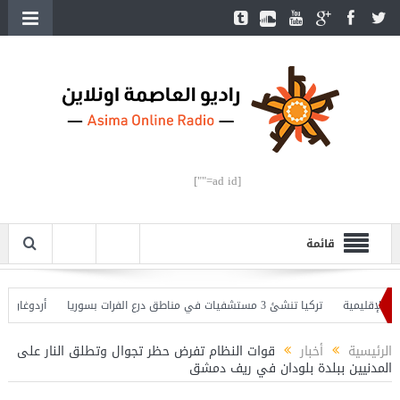
[ad id=""]
قائمة
لإقليمية
تركيا تنشئ 3 مستشفيات في مناطق درع الفرات بسوريا
أردوغان يفتتح
 وأردوغان يحذّر
الرئيسية
أخبار
قوات النظام تفرض حظر تجوال وتطلق النار على
المدنيين ببلدة بلودان في ريف دمشق