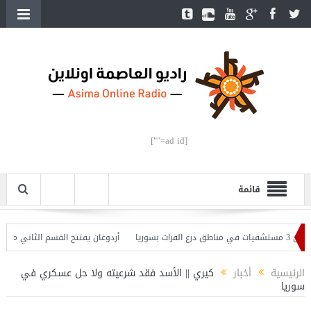
[ad id=""]
قائمة
ريا
أردوغان يفتتح القسم الثاني من خط مت
الرئيسية
أخبار
كيري || الأسد فقد شرعيته ولا حل عسكري في
سوريا