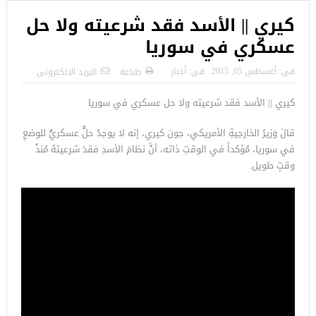
كيري || الأسد فقد شرعيته ولا حل
عسكري في سوريا
فى:
أغسطس 05, 2015
فى:
أخبار
طباعة
البريد الالكترونى
كيري || الأسد فقد شرعيته ولا حل عسكري في سوريا
قالَ وَزيرُ الخارجيةِ الأمريكي، جون كيري، إنه لا يوجدُ حلٌّ عسكريٌّ للوضعِ
في سوريا، مُؤكداً في الوقتِ ذاته، أنَّ نظامَ الأسدِ فقدَ شرعيتهُ مُنذُ
وقتٍ طويل.