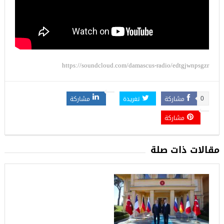
https://soundcloud.com/damascus-radio/edtgjwnpsgzr
مشاركة
تغريدة
مشاركة
0
مشاركة
مقالات ذات صلة