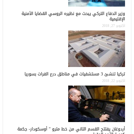
وزير الدفاع التركي يبحث مع نظيره الروسي القضايا الأمنية
الإقليمية
أكتوبر 27, 2018
تركيا تنشئ 3 مستشفيات في مناطق درع الفرات بسوريا
أكتوبر 22, 2018
أردوغان يفتتح القسم الثاني من خط مترو ” أوسكودار- جكمة