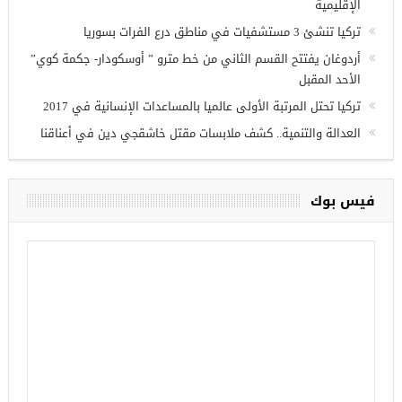
أحدث المقالات
وزير الدفاع التركي يبحث مع نظيره الروسي القضايا الأمنية
الإقليمية
تركيا تنشئ 3 مستشفيات في مناطق درع الفرات بسوريا
أردوغان يفتتح القسم الثاني من خط مترو ” أوسكودار- جكمة كوي”
الأحد المقبل
تركيا تحتل المرتبة الأولى عالميا بالمساعدات الإنسانية في 2017
العدالة والتنمية.. كشف ملابسات مقتل خاشقجي دين في أعناقنا
فيس بوك