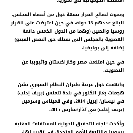
الأسلحة الكيميائية في سوريا.
وصوت لصالح القرار تسعة دول من أعضاء المجلس،
البالغ عددهم 15 دولة، في حين اعترضت على القرار
روسيا والصين (وهما من الدول الخمس دائمة
العضوية بالمجلس التي تمتلك حق النقض الفيتو)
إضافة إلى بوليفيا.
في حين امتنعت مصر وكازاخستان وإثيوبيا عن
التصويت.
واتهمت دول غربية طيران النظام السوري بشن
هجمات بغاز الكلور في بلدة تلمنس (بريف إدلب)
في نيسان/ إبريل 2014، وفي قميناس وسرمين
(بريف إدلب) في آذار/بمارس 2015.
وأكدت “لجنة التحقيق الدولية المستقلة” المعنية
بسوريا والتابعة للأمم المتحدة، في تقرير لها،