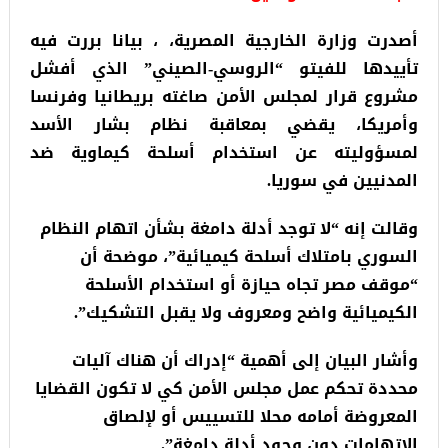
أصدرت وزارة الخارجية المصرية، ، بيانا بررت فيه
تأييدها للفيتو “الروسي-الصيني” الذي أفشل
مشروع قرار لمجلس الأمن صاغته بريطانيا وفرنسا
وأمريكا، يقضي بمعاقبة نظام بشار الأسد
لمسؤوليته عن استخدام أسلحة كيماوية ضد
المدنيين في سوريا.
وقالت إنه “لا توجد أدلة دامغة بشأن اتهام النظام
السوري بامتلاك أسلحة كيميائية”، موضحة أن
“موقف مصر تجاه حيازة أو استخدام الأسلحة
الكيميائية واضح ومعروف ولا يقبل التشكيك”.
وأشار البيان إلى أهمية “إدراك أن هناك آليات
محددة تحكم عمل مجلس الأمن كي لا تكون القضايا
المعروضة أمامه محلا للتسييس أو لإلصاق
الاتهامات دون وجود أدلة دامغة”.