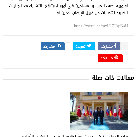
أوروبية بصف العرب والمسلمين في أوروبا، وتروّج بالتشارك مع الجاليات
العربية لشعارات من قبيل الإرهاب لادين له.
https://youtu.be/myH1ZUqrNaU
مشاركة
تغريدة
مشاركة
0
مشاركة
مقالات ذات صلة
وزير الدفاع التركي يبحث مع نظيره الروسي القضايا الأمنية