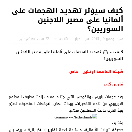
كيف سيؤثر تهديد الهجمات على
ألمانيا على مصير اللاجئين
السوريين؟
فى:
نوفمبر 19, 2015
فى:
أخبار
طباعة
البريد الالكترونى
كيف سيؤثر تهديد الهجمات على ألمانيا على مصير اللاجئين
السوريين؟
شبكة العاصمة اونلاين – خاص
فارس كزبر
بعد هجمات باريس، والفوضى التي جرّتها معها، زادت مخاوف المجتمع
الأوروبي من هذه التفجيرات، وبدأت بعض التجمّعات المتطرفة تصرّح
بنبذ العرب خاصة المسلمين منهم.
ونشرت
صحيفة “بيلد” الألمانية، مستندة لعدة تقارير إستخباراتية سرية، بأن