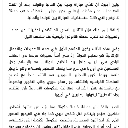
برلين أجبرت أن تلغي مباراة ودية بين المانيا وهولندا بعد أن تلقت
المعلومات حول مخطط إرهابي يدور حول إستهداف ملعب مدينة
هانوفر والتي كانت ستستضيف المباراة بين هولندا وألمانيا.
إضافة إلى ذلك فإن التقرير السري قد تضمن تحذيرات عن حوادث
وتفجيرات قد تضرب محطة هانوفر الرئيسية عند منتصف الليل.
وفي هذه الأثناء يكون المتهم الأول في هذه التهديدات والأعمال
الإرهابية هو تنظيم الدولة، إذ تبنى آنفاً تفجيرات فرنسا في الملعب
البلدي في باريس، ولعل ربط تنظيم الدولة اسمه بالإسلام جعل
المسلمين في أوروبا في حرج مما يفعله التنظيم باسمهم وهو لا يعبّر
عنهم، وربما يكون اللاجئين السوريين هم الأشد حرجاً مع تصريح
السلطات الفرنسية باكتشاف جواز سفر سوري بجانب التفجير، وخصوصاً
مع ماتسوّقه بعض الأحزاب المعارضة للحكومات الأوروبية بأن التنظيم
يجند “لاجئين” ليكونوا إرهابيين في أوروبا.
الجدير بالذكر أن عصابة كندية مكونة مما يزيد عن عشرة أشخاص
مقنعين، صرّحو بنيتهم قتل شخص عربي كما جاء في الفيديو المصور
الذي بثه أحد أفرد المجموعة، وقبضت الحكومة الكندية التي تلاحقهم
على أحد أفراد العصابة، في المقابل تقف مؤسسات حقوقية ورسمية