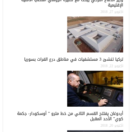
الإقليمية
أكتوبر 27, 2018
تركيا تنشئ 3 مستشفيات في مناطق درع الفرات بسوريا
أكتوبر 22, 2018
أردوغان يفتتح القسم الثاني من خط مترو ” أوسكودار- جكمة
كوي” الأحد المقبل
أكتوبر 20, 2018