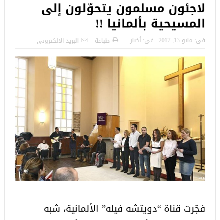
لاجئون مسلمون يتحوّلون إلى
المسيحية بألمانيا !!
فى:
مايو 13, 2017
فى:
أخبار
طباعة
البريد الالكترونى
فجّرت قناة “دويتشه فيله” الألمانية، شبه