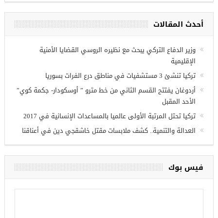
موعة فرص عمل للسوريين في
زي عنتاب
أحدث المقالات
وزير الدفاع التركي يبحث مع نظيره الروسي القضايا الأمنية
الإقليمية
تركيا تنشئ 3 مستشفيات في مناطق درع الفرات بسوريا
أردوغان يفتتح القسم الثاني من خط مترو ” أوسكودار- جكمة كوي”
الأحد المقبل
تركيا تحتل المرتبة الأولى عالميا بالمساعدات الإنسانية في 2017
العدالة والتنمية.. كشف ملابسات مقتل خاشقجي دين في أعناقنا
فيس بوك