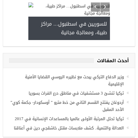
للسوريين في اسطنبول… مراكز
صدور النتائج 
طبية، ومعالجة مجانية
kiye burslari
أحدث المقالات
ريين في
وزير الدفاع التركي يبحث مع نظيره الروسي القضايا الأمنية
الإقليمية
تركيا تنشئ 3 مستشفيات في مناطق درع الفرات بسوريا
أردوغان يفتتح القسم الثاني من خط مترو ” أوسكودار- جكمة كوي”
الأحد المقبل
تركيا تحتل المرتبة الأولى عالميا بالمساعدات الإنسانية في 2017
العدالة والتنمية.. كشف ملابسات مقتل خاشقجي دين في أعناقنا