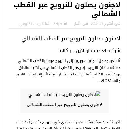
لاجئون يصلون للنرويج عبر القطب
الشمالي
فى:
أكتوبر 08, 2015
فى:
أخبار
طباعة
البريد الالكترونى
لاجئون يصلون للنرويج عبر القطب الشمالي
شبكة العاصمة اونلاين – وكالات
أثار خبر وصول لاجئين سوريين إلى النرويج مرورا بالقطب الشمالي
دهشة سكان النرويج، إذ يعتبر القطب الشمالي من أكثر المناطق
برودة في العالم، كما أن أقدام الإنسان لم تطأه إلا للبحث العلمي
والاستكشاف.
لاجئون يصلون للنرويج عبر القطب الشمالي
لكن تفاجئ مركز ستورسكوغ الحدودي في النرويج بقدوم أعداد من
اللاجئين تصل إلى 500 لاجئ حيث أفاد بأن المركز ليس مزود لهذا