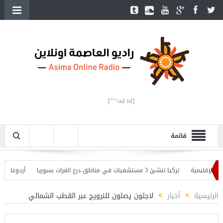
[ad id=""]
قائمة
إقليمية
تركيا تنشئ 3 مستشفيات في مناطق درع الفرات بسوريا
أردوغان يفتتح 
وأردوغان يحذّر
الرئيسية
أخبار
لاجئون يصلون للنرويج عبر القطب الشمالي