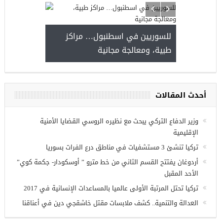
للسوريين في اسطنبول… مراكز
صدور النتائج 
طبية، ومعالجة مجانية
kiye burslari
أحدث المقالات
ريين في
وزير الدفاع التركي يبحث مع نظيره الروسي القضايا الأمنية
الإقليمية
تركيا تنشئ 3 مستشفيات في مناطق درع الفرات بسوريا
أردوغان يفتتح القسم الثاني من خط مترو ” أوسكودار- جكمة كوي”
الأحد المقبل
تركيا تحتل المرتبة الأولى عالميا بالمساعدات الإنسانية في 2017
العدالة والتنمية.. كشف ملابسات مقتل خاشقجي دين في أعناقنا