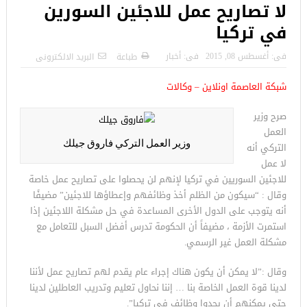
لا تصاريح عمل للاجئين السورين
في تركيا
فى:
أغسطس 08, 2015
فى:
أخبار
طباعة
البريد الالكترونى
شبكة العاصمة اونلاين – وكالات
صرح وزير
العمل
وزير العمل التركي فاروق جيلك
التركي أنه
لا عمل
للاجئين السوريين في تركيا لإنهم لن يحصلوا على تصاريح عمل خاصة
وقال : “سيكون من الظلم أخذ وظائفهم وإعطاؤها للاجئين” مضيفًا
أنه يتوجب على الدول الأخرى المساعدة في حل مشكلة اللاجئين إذا
استمرت الأزمة ، مضيفاً أن الحكومة تدرس أفضل السبل للتعامل مع
مشكلة العمل غير الرسمي.
وقال :”لا يمكن أن يكون هناك إجراء عام يقدم لهم تصاريح عمل لأننا
لدينا قوة العمل الخاصة بنا … إننا نحاول تعليم وتدريب العاطلين لدينا
حتى يمكنهم أن يجدوا وظائف في تركيا”.