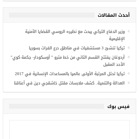
مجموعة فرص عمل للسوريين في
غازي عنتاب
أحدث المقالات
وزير الدفاع التركي يبحث مع نظيره الروسي القضايا الأمنية
الإقليمية
تركيا تنشئ 3 مستشفيات في مناطق درع الفرات بسوريا
أردوغان يفتتح القسم الثاني من خط مترو ” أوسكودار- جكمة كوي”
الأحد المقبل
تركيا تحتل المرتبة الأولى عالميا بالمساعدات الإنسانية في 2017
العدالة والتنمية.. كشف ملابسات مقتل خاشقجي دين في أعناقنا
فيس بوك