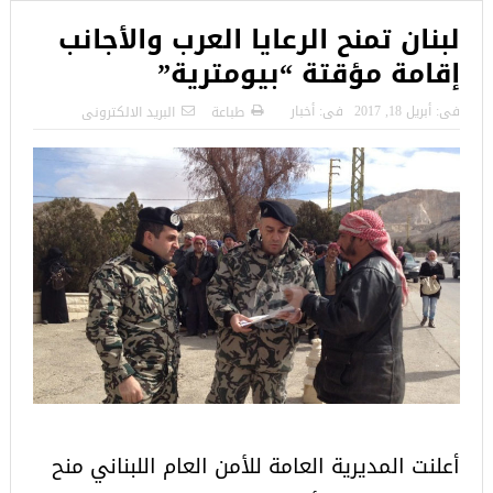
لبنان تمنح الرعايا العرب والأجانب
إقامة مؤقتة “بيومترية”
فى:
أبريل 18, 2017
فى:
أخبار
طباعة
البريد الالكترونى
أعلنت المديرية العامة للأمن العام اللبناني منح