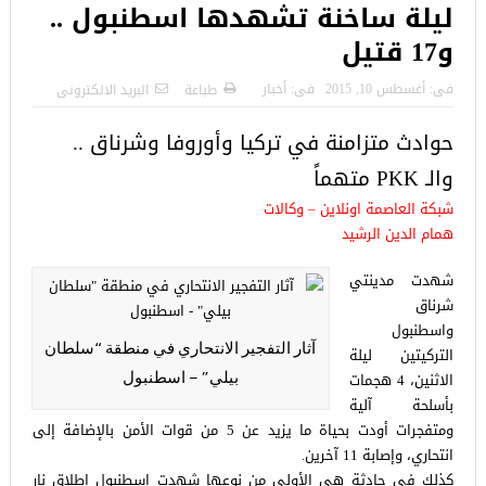
ليلة ساخنة تشهدها اسطنبول ..
و17 قتيل
فى:
أغسطس 10, 2015
فى:
أخبار
طباعة
البريد الالكترونى
حوادث متزامنة في تركيا وأوروفا وشرناق ..
والـ PKK متهماً
شبكة العاصمة اونلاين – وكالات
همام الدين الرشيد
شهدت مدينتي
شرناق
واسطنبول
آثار التفجير الانتحاري في منطقة “سلطان
التركيتين ليلة
الاثنين، 4 هجمات
بيلي” – اسطنبول
بأسلحة آلية
ومتفجرات أودت بحياة ما يزيد عن 5 من قوات الأمن بالإضافة إلى
انتحاري، وإصابة 11 آخرين.
كذلك في حادثة هي الأولى من نوعها شهدت إسطنبول إطلاق نار