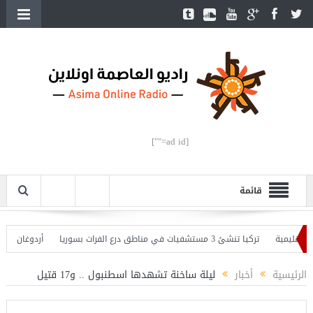
[ad id=""]
قائمة
ليمية
تركيا تنشئ 3 مستشفيات في مناطق درع الفرات بسوريا
أردوغان يفتتح ال
ردوغان يحذّر
الرئيسية
أخبار
ليلة ساخنة تشهدها اسطنبول .. و17 قتيل