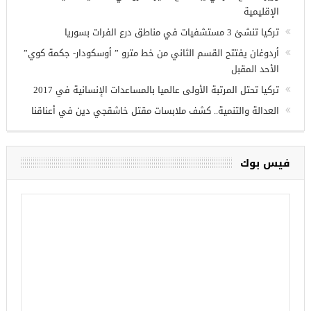
وزير الدفاع التركي يبحث مع نظيره الروسي القضايا الأمنية
الإقليمية
تركيا تنشئ 3 مستشفيات في مناطق درع الفرات بسوريا
أردوغان يفتتح القسم الثاني من خط مترو ” أوسكودار- جكمة كوي”
الأحد المقبل
تركيا تحتل المرتبة الأولى عالميا بالمساعدات الإنسانية في 2017
العدالة والتنمية.. كشف ملابسات مقتل خاشقجي دين في أعناقنا
فيس بوك