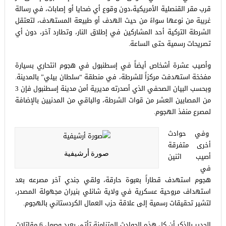
قرب مقر القنصلية الأمريكية،دون وقوع أي ضحايا أو إصابات، في رسالة
غريبة من نوعها سواءً من حيث الهدف أو طبيعة المستهدف، لتعتقل
الشرطة التركية أحد المشاركين في إطلاق النار، وتطارد آخر، دون أي
تصريحات رسمية حتى الساعة.
وأصيب عشرة أشخاص أيضاً في إسطنبول في هجوم انتحاري بسيارة
مفخخة استهدفت مركزاً للشرطة، في منطقة “سلطان بيلي” بالمدينة.
وبحسب البيان الصحفي الذي أصدرته مديرية أمن مدينة إسطنبول فإن 3
من المصابين العشر من قوات الشرطة، والباقي من المدنيين بالإضافة
لمصرع منفذ الهجوم.
وفي حوادث
أخرى متفرقة
صورة أرشيفية
أصيب اثنين
في
هجوم استهدف قطاراً بعبوة حارقة، ولقي جندي آخر مصرعه بعد
استهداف مروحية عسكرية في ولاية شانلي بنيران مجهولة المصدر،
لتشير تحقيقات رسمية إلى علاقة حزب العمال الكردستاني بالهجوم.
الجدير بالذكر أن كل هذه الحوادث المتزامنة تأتي بعيد وصول 6 مقاتلات