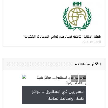
هيئة الاغاثة التركية تعلن بدء توزيع المعونات الشتوية
أكتوبر 19, 2018
الأكثر مشاهدة
للسوريين في اسطنبول… مراكز
صدور النتائج 
طبية، ومعالجة مجانية
kiye burslari