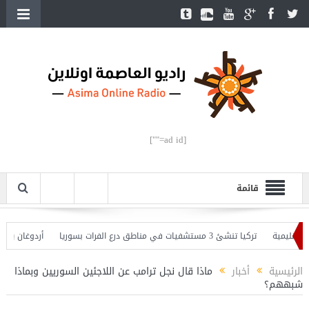
[ad id=""]
قائمة
يمية
تركيا تنشئ 3 مستشفيات في مناطق درع الفرات بسوريا
أردوغان يفتتح الق
دوغان يحذّر
الرئيسية
أخبار
ماذا قال نجل ترامب عن اللاجئين السوريين وبماذا
شبههم؟