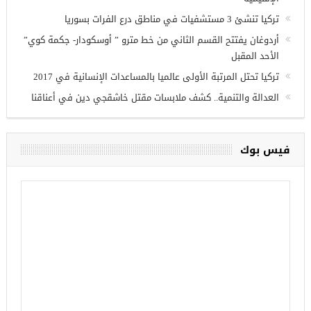
وزير الدفاع التركي يبحث مع نظيره الروسي القضايا الأمنية
الإقليمية
تركيا تنشئ 3 مستشفيات في مناطق درع الفرات بسوريا
أردوغان يفتتح القسم الثاني من خط مترو ” أوسكودار- جكمة كوي”
الأحد المقبل
تركيا تحتل المرتبة الأولى عالميا بالمساعدات الإنسانية في 2017
العدالة والتنمية.. كشف ملابسات مقتل خاشقجي دين في أعناقنا
فيس بوك