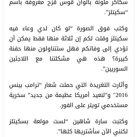
سكاكر ملونة بألوان قوس قزح معروفة باسم
“سكيتلز”.
وكتب فوق الصورة “لو كان لدي وعاء فيه
سكيتلز وقلت لكم إن ثلاثة منها فقط يمكن أن
تؤدي إلى وفاتكم فهل ستتناولون منها حفنة
كبيرة؟ هذه هي مشكلتنا مع اللاجئين
السوريين”.
وأثارت التغريدة التي حملت شعار “ترامب بينس
2016″ و”لنعيد أمريكا عظيمة من جديد” سخرية
مستخدمي تويتر على الفور.
وكتبت سارة شاهين “لست مولعة بسكيتلز
لكنني الآن سأشتريها كلها”.